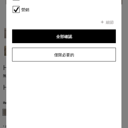
營銷
細節
全部確認
僅限必要的
H 7440 BMX
無手柄設計的微波焗爐 採用無縫式設計、自動程序以及組合模塊。
HK$ 50,000.00
*
Item Color:
珍珠米色
* 香港零售價