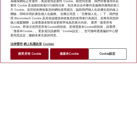
為確保網站正常運作，美諾使用必要性 Cookie。經您同意後，我們亦會運用非必
要性 Cookie 及追蹤技術進行行銷與分析，包含來自合作夥伴及服務供應商的第三
方 Cookie。這些技術將收集您的網站使用資訊，協助我們個人化並優化您的線上
體驗，同時亦用於廣告個人化服務。 在獨立同意（「完整個人化」）下，我們使
用 Bloomreach Cookie 及其他追蹤技術收集您的使用者行為資訊，並將其與您的
個人檔案關聯，以便透過各類管道更精準地為您展示內容。 選擇「接受所有
Cookie」即表示您同意所有Cookie與技術。若僅需基本Cookie與技術，請選擇
「僅基本Cookie」。更多資訊請參閱「Cookie設定」。您可隨時透過偏好中心變
更同意設定，撤銷未來生效的同意。
法律聲明
網上私隱政策
Cookies
*
接受所有 Cookie
僅基本Cookie
Cookie設定
HK$ 50,000.00
尋找經銷商
網上商店
新聞快訊
Miele@home
聯絡方式
使用者手冊
關於我們
選擇Miele的原因
Miele 會員
經銷商
建築師與
建造商
人權
Miele 公司
網上私隱政策
法律聲明
經銷商
搜尋
使用條款