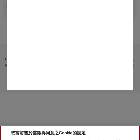
支援與服務
受限於技術變化；不對所提供資訊的準確性承擔任何責任！
請注意，香港地區目前不提供電器聯網工具配件 和 Alexa 功能 。
1
它是 Miele & Cie. KG 提供的獨立數碼服務。功能範圍可能因型號和國家/地區而異。需接受 Miele 應用
程式中有關 Miele 數碼產品和服務的條款和條件以及私隱政策。Miele 保留隨時更改或終止數碼服務的權
利。
2
專利：EP 1 345 474 B1
轉至頁面頂部
您當前關於需徵得同意之Cookie的設定