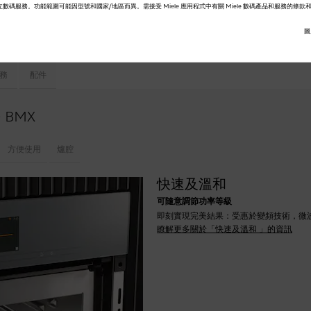
G 提供的獨立數碼服務。功能範圍可能因型號和國家/地區而異。需接受 Miele 應用程式中有關 Miele 數碼產品和服務的條
 MW
和
爆谷功能按鍵
圖
務
配件
 BMX
方便使用
爐腔
快速及溫和
可隨意調節功率等級
即刻實現完美結果：受惠於變頻技術，微
瞭解更多關於「快速及溫和 」的資訊