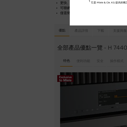
1
更快、更穩定的烹調效果 –
它是 Miele & Cie. K
快速及溫和
可聯網的 WiFi 電器 –
Miele@home
僅需簡單一步，即可獲得您想要的 –
Quick
優點
產品詳情
下載
支援與服
全部產品優點一覽 - H 7440
特色
便利功能
安全
操作模式