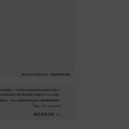
圖片作為示例用於說明，型號附帶產品優點
於技術變化；不對所提供資訊的準確性承擔任何責任！
港地區目前不提供電器聯網工具配件 和 Alexa 功能 。
以及私隱政策。Miele 保留隨時更改或終止數碼服務的權利。
2
專利：EP 1 345 474 B1
轉至頁面頂部