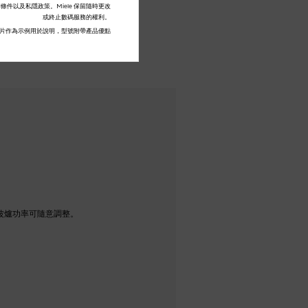
款和條件以及私隱政策。Miele 保留隨時更改
或終止數碼服務的權利。
片作為示例用於說明，型號附帶產品優點
波爐功率可隨意調整。