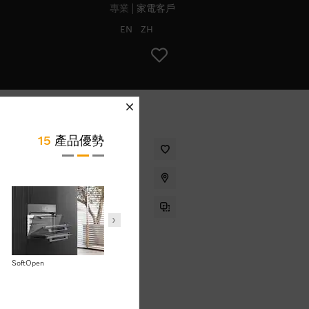
專業
家電客戶
EN
ZH
schliessen
15
產品優勢
無縫式設計、自動程序以及組合模
.00
*
SoftOpen
一鍵微波功能
爆谷功能按鍵