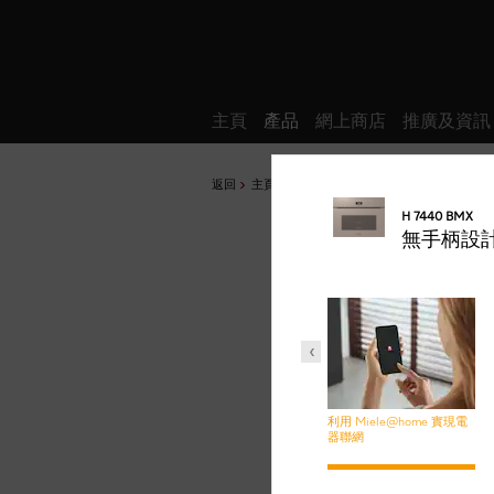
願望清單
主頁
產品
網上商店
推廣及資訊
返回
主頁
產品
烘焗和蒸氣烹調
焗爐
H 7440 BMX
無手柄設
方便使用
快速及溫和
安全功能
利用 Miele@home 實現電
器聯網