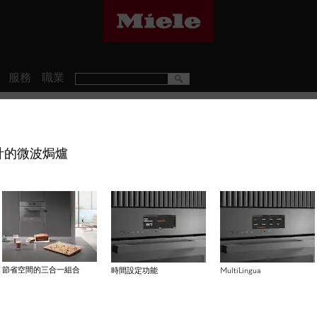
服務
職業
H 7440 BMX
計的微波焗爐
無手柄設計的微波焗爐 採用
塊。
HK$ 50,000
節省空間的三合一組合
時間設定功能
MultiLingua
Item Color:
珍珠米色