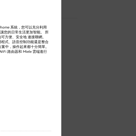
@home 系統，您可以充分利用
能，讓您的日常生活更加智能。 所
電器均可方便、安全地 連接聯網。
 應用程式、語音控制功能還是整合
方案中，操作起來都十分簡單。
Fi 路由器和 Miele 雲端進行