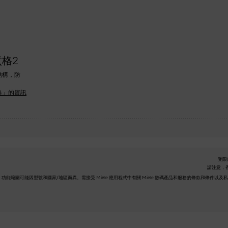
煮格
2
結構，防
格」的資訊
受限
請注意，香
立數碼服務。功能範圍可能因型號和國家/地區而異。需接受 Miele 應用程式中有關 Miele 數碼產品和服務的條款和條件