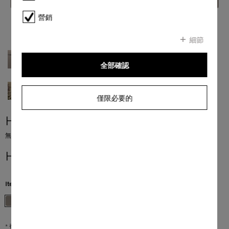
營銷
細節
全部確認
僅限必要的
H 7440 BMX
無手柄設計的微波焗爐 採用無縫式設計、自動程序以及組合模塊。
HK$ 50,000.00
*
Item Color:
珍珠米色
* 香港零售價