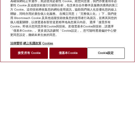
為確保網站正常運作，美諾使用必要性 Cookie。經您同意後，我們亦會運用非必
要性 Cookie 及追蹤技術進行行銷與分析，包含來自合作夥伴及服務供應商的第三
方 Cookie。這些技術將收集您的網站使用資訊，協助我們個人化並優化您的線上
體驗，同時亦用於廣告個人化服務。 在獨立同意（「完整個人化」）下，我們使
用 Bloomreach Cookie 及其他追蹤技術收集您的使用者行為資訊，並將其與您的
個人檔案關聯，以便透過各類管道更精準地為您展示內容。 選擇「接受所有
Cookie」即表示您同意所有Cookie與技術。若僅需基本Cookie與技術，請選擇
「僅基本Cookie」。更多資訊請參閱「Cookie設定」。您可隨時透過偏好中心變
更同意設定，撤銷未來生效的同意。
法律聲明
網上私隱政策
Cookies
*
接受所有 Cookie
僅基本Cookie
Cookie設定
HK$ 50,000.00
尋找經銷商
網上商店
新聞快訊
Miele@home
聯絡方式
使用者手冊
關於我們
選擇Miele的原因
Miele 會員
經銷商
建築師與
建造商
人權
Miele 公司
網上私隱政策
法律聲明
經銷商
搜尋
使用條款