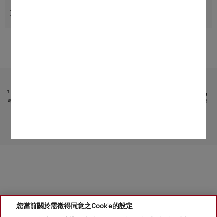
支援與服務
受限於技術變化；不對所提供資訊的準確性承擔任何責任！
請注意，香港地區目前不提供電器聯網工具配件 和 Alexa 功能 。
1
它是 Miele & Cie. KG 提供的獨立數碼服務。功能範圍可能因型號和國家/地區而異。需接受 Miele 應用
程式中有關 Miele 數碼產品和服務的條款和條件以及私隱政策。Miele 保留隨時更改或終止數碼服務的權
利。
2
專利：EP 1 345 474 B1
轉至頁面頂部
您當前關於需徵得同意之Cookie的設定