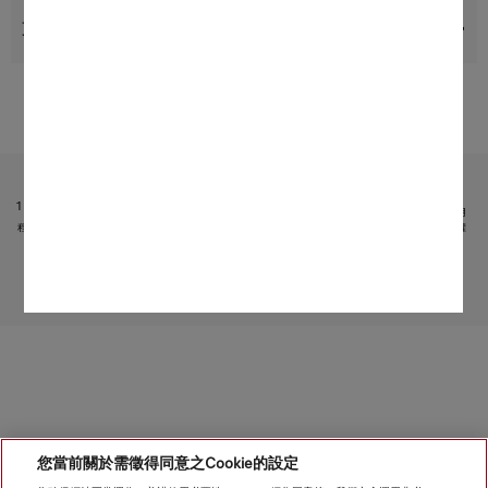
支援與服務
受限於技術變化；不對所提供資訊的準確性承擔任何責任！
請注意，香港地區目前不提供電器聯網工具配件 和 Alexa 功能 。
1
它是 Miele & Cie. KG 提供的獨立數碼服務。功能範圍可能因型號和國家/地區而異。需接受 Miele 應用
程式中有關 Miele 數碼產品和服務的條款和條件以及私隱政策。Miele 保留隨時更改或終止數碼服務的權
利。
2
專利：EP 1 345 474 B1
轉至頁面頂部
您當前關於需徵得同意之Cookie的設定