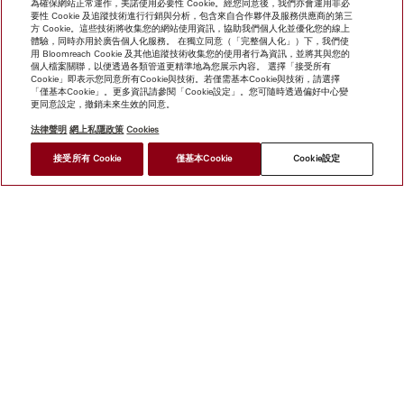
為確保網站正常運作，美諾使用必要性 Cookie。經您同意後，我們亦會運用非必
要性 Cookie 及追蹤技術進行行銷與分析，包含來自合作夥伴及服務供應商的第三
方 Cookie。這些技術將收集您的網站使用資訊，協助我們個人化並優化您的線上
體驗，同時亦用於廣告個人化服務。 在獨立同意（「完整個人化」）下，我們使
用 Bloomreach Cookie 及其他追蹤技術收集您的使用者行為資訊，並將其與您的
個人檔案關聯，以便透過各類管道更精準地為您展示內容。 選擇「接受所有
Cookie」即表示您同意所有Cookie與技術。若僅需基本Cookie與技術，請選擇
「僅基本Cookie」。更多資訊請參閱「Cookie設定」。您可隨時透過偏好中心變
更同意設定，撤銷未來生效的同意。
法律聲明
網上私隱政策
Cookies
*
接受所有 Cookie
僅基本Cookie
Cookie設定
HK$ 50,000.00
尋找經銷商
網上商店
新聞快訊
Miele@home
聯絡方式
使用者手冊
關於我們
選擇Miele的原因
Miele 會員
經銷商
建築師與
建造商
人權
Miele 公司
網上私隱政策
法律聲明
經銷商
搜尋
使用條款