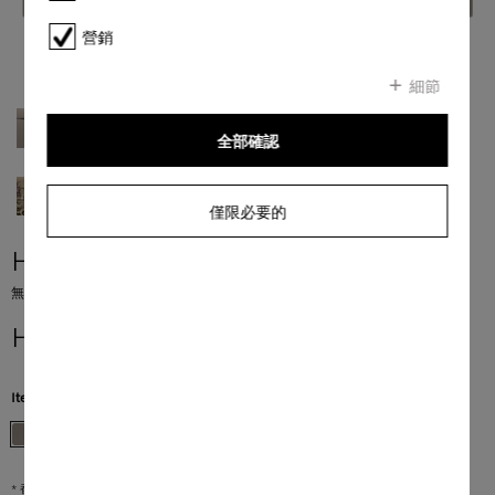
營銷
細節
全部確認
僅限必要的
H 7440 BMX
無手柄設計的微波焗爐 採用無縫式設計、自動程序以及組合模塊。
HK$ 50,000.00
*
Item Color:
珍珠米色
* 香港零售價