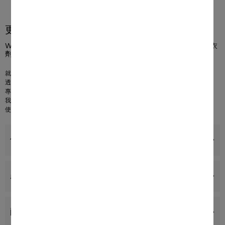
更多產品資訊
W1 前置式洗衣機： A -10 %* I 8 公斤 I 1400 rpm I CapDosing 洗衣
360°
劑囊系統 I 蜂巢式滾筒 I AddLoad
就完美衣物護理進行了
20 年
的使用測試
1
透過 A -10 % 節省更多耗電
2
專屬的 CapDosing 系列適用於各種布料和污漬
3
我們的
蜂巢式滾筒
可確保衣物一直保持在理想的條件下
使用
AddLoad
在清洗週期期間添加或移除單件衣物
優點
產品詳情
配件