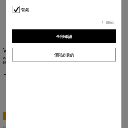
營銷
細節
全部確認
WEA125 WCS 8kg Active
僅限必要的
W1 前置式洗衣機： A -10 %* I 8 公斤 I 1400 rpm I CapDosing 洗衣劑囊系統 I
蜂巢式滾筒 I AddLoad
HK$ 11,980.00
**
前往購買
** 香港零售價