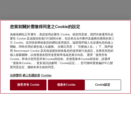
您當前關於需徵得同意之Cookie的設定
為確保網站正常運作，美諾使用必要性 Cookie。經您同意後，我們亦會運用非必
要性 Cookie 及追蹤技術進行行銷與分析，包含來自合作夥伴及服務供應商的第三
方 Cookie。這些技術將收集您的網站使用資訊，協助我們個人化並優化您的線上
體驗，同時亦用於廣告個人化服務。 在獨立同意（「完整個人化」）下，我們使
用 Bloomreach Cookie 及其他追蹤技術收集您的使用者行為資訊，並將其與您的
個人檔案關聯，以便透過各類管道更精準地為您展示內容。 選擇「接受所有
Cookie」即表示您同意所有Cookie與技術。若僅需基本Cookie與技術，請選擇
「僅基本Cookie」。更多資訊請參閱「Cookie設定」。您可隨時透過偏好中心變
更同意設定，撤銷未來生效的同意。
法律聲明
網上私隱政策
Cookies
接受所有 Cookie
僅基本Cookie
Cookie設定
網上商店
新聞快訊
Miele@home
聯絡方式
使用者手冊