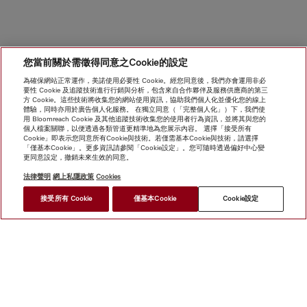
您當前關於需徵得同意之Cookie的設定
為確保網站正常運作，美諾使用必要性 Cookie。經您同意後，我們亦會運用非必
要性 Cookie 及追蹤技術進行行銷與分析，包含來自合作夥伴及服務供應商的第三
方 Cookie。這些技術將收集您的網站使用資訊，協助我們個人化並優化您的線上
體驗，同時亦用於廣告個人化服務。 在獨立同意（「完整個人化」）下，我們使
用 Bloomreach Cookie 及其他追蹤技術收集您的使用者行為資訊，並將其與您的
個人檔案關聯，以便透過各類管道更精準地為您展示內容。 選擇「接受所有
Cookie」即表示您同意所有Cookie與技術。若僅需基本Cookie與技術，請選擇
「僅基本Cookie」。更多資訊請參閱「Cookie設定」。您可隨時透過偏好中心變
更同意設定，撤銷未來生效的同意。
法律聲明
網上私隱政策
Cookies
接受所有 Cookie
僅基本Cookie
Cookie設定
網上商店
新聞快訊
Miele@home
聯絡方式
使用者手冊