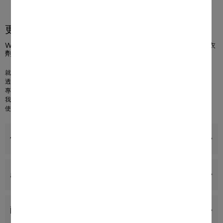
更多產品資訊
W1 前置式洗衣機： A -10 %* I 8 公斤 I 1400 rpm I CapDosing 洗衣
360°
劑囊系統 I 蜂巢式滾筒 I AddLoad
就完美衣物護理進行了
20 年
的使用測試
1
透過 A -10 % 節省更多耗電
2
專屬的 CapDosing 系列適用於各種布料和污漬
3
我們的
蜂巢式滾筒
可確保衣物一直保持在理想的條件下
使用
AddLoad
在清洗週期期間添加或移除單件衣物
優點
產品詳情
配件