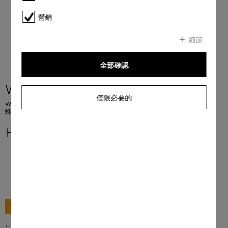
營銷
細節
全部確認
WEA125 WCS 8kg Active
僅限必要的
W1 前置式洗衣機： A -10 %* I 8 公斤 I 1400 rpm I CapDosing 洗衣劑囊系統 I
蜂巢式滾筒 I AddLoad
HK$ 11,980.00
**
前往購買
** 香港零售價