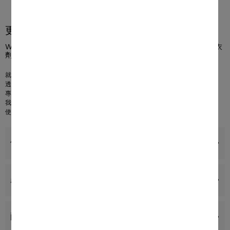
更多產品資訊
W1 前置式洗衣機： A -10 %* I 8 公斤 I 1400 rpm I CapDosing 洗衣
360°
劑囊系統 I 蜂巢式滾筒 I AddLoad
就完美衣物護理進行了
20 年
的使用測試
1
透過 A -10 % 節省更多耗電
2
專屬的 CapDosing 系列適用於各種布料和污漬
3
我們的
蜂巢式滾筒
可確保衣物一直保持在理想的條件下
使用
AddLoad
在清洗週期期間添加或移除單件衣物
優點
產品詳情
配件