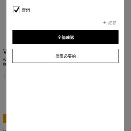
營銷
細節
全部確認
WEA125 WCS 8kg Active
僅限必要的
W1 前置式洗衣機： A -10 %* I 8 公斤 I 1400 rpm I CapDosing 洗衣劑囊系統 I
蜂巢式滾筒 I AddLoad
HK$ 11,980.00
**
前往購買
** 香港零售價