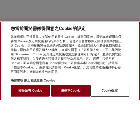
您當前關於需徵得同意之Cookie的設定
為確保網站正常運作，美諾使用必要性 Cookie。經您同意後，我們亦會運用非必
要性 Cookie 及追蹤技術進行行銷與分析，包含來自合作夥伴及服務供應商的第三
方 Cookie。這些技術將收集您的網站使用資訊，協助我們個人化並優化您的線上
體驗，同時亦用於廣告個人化服務。 在獨立同意（「完整個人化」）下，我們使
用 Bloomreach Cookie 及其他追蹤技術收集您的使用者行為資訊，並將其與您的
個人檔案關聯，以便透過各類管道更精準地為您展示內容。 選擇「接受所有
Cookie」即表示您同意所有Cookie與技術。若僅需基本Cookie與技術，請選擇
「僅基本Cookie」。更多資訊請參閱「Cookie設定」。您可隨時透過偏好中心變
更同意設定，撤銷未來生效的同意。
法律聲明
網上私隱政策
Cookies
接受所有 Cookie
僅基本Cookie
Cookie設定
網上商店
新聞快訊
Miele@home
聯絡方式
使用者手冊