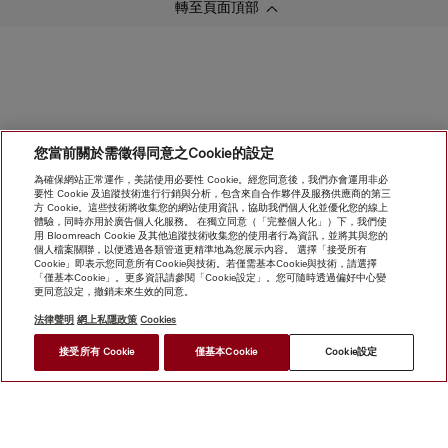
轉至頁面頂部
您當前關於需徵得同意之Cookie的設定
為確保網站正常運作，美諾使用必要性 Cookie。經您同意後，我們亦會運用非必
要性 Cookie 及追蹤技術進行行銷與分析，包含來自合作夥伴及服務供應商的第三
方 Cookie。這些技術將收集您的網站使用資訊，協助我們個人化並優化您的線上
體驗，同時亦用於廣告個人化服務。 在獨立同意（「完整個人化」）下，我們使
用 Bloomreach Cookie 及其他追蹤技術收集您的使用者行為資訊，並將其與您的
個人檔案關聯，以便透過各類管道更精準地為您展示內容。 選擇「接受所有
Cookie」即表示您同意所有Cookie與技術。若僅需基本Cookie與技術，請選擇
「僅基本Cookie」。更多資訊請參閱「Cookie設定」。您可隨時透過偏好中心變
更同意設定，撤銷未來生效的同意。
法律聲明
網上私隱政策
Cookies
接受所有 Cookie
僅基本Cookie
Cookie設定