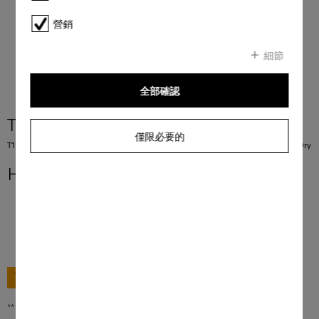
營銷
細節
全部確認
TEH785WP 9kg
僅限必要的
T1 熱泵乾衣機： 9 公斤 I DirectSensor I SilenceDrum I DryCare 40 I HygieneDry
HK$ 15,980.00
**
前往購買
** 香港零售價