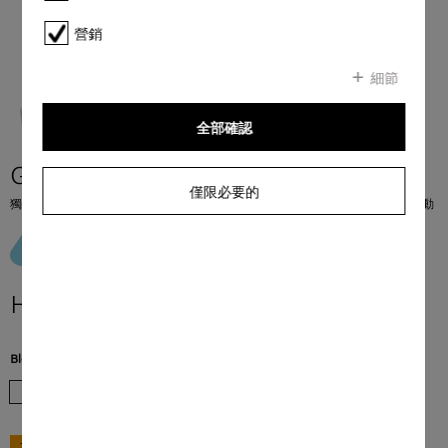
營銷
細節
全部確認
G 5000 C SC Active
僅限必要的
獨立式洗碗碟機 45 dB I 餐具盤 I Comfort C 籃架 I QuickPowerWash I 延時啟動
HK$ 11,980.00
**
Blend Color:
亮麗白