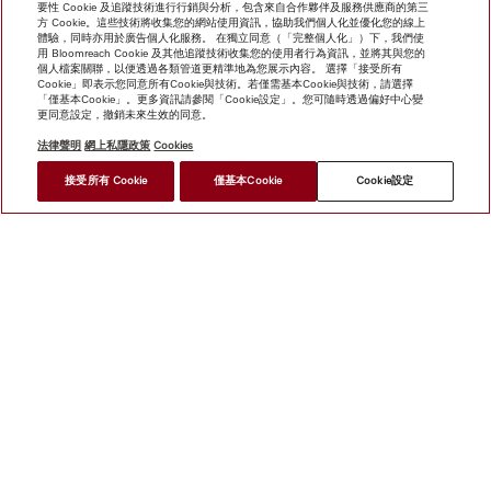
要性 Cookie 及追蹤技術進行行銷與分析，包含來自合作夥伴及服務供應商的第三
方 Cookie。這些技術將收集您的網站使用資訊，協助我們個人化並優化您的線上
體驗，同時亦用於廣告個人化服務。 在獨立同意（「完整個人化」）下，我們使
用 Bloomreach Cookie 及其他追蹤技術收集您的使用者行為資訊，並將其與您的
個人檔案關聯，以便透過各類管道更精準地為您展示內容。 選擇「接受所有
Cookie」即表示您同意所有Cookie與技術。若僅需基本Cookie與技術，請選擇
「僅基本Cookie」。更多資訊請參閱「Cookie設定」。您可隨時透過偏好中心變
更同意設定，撤銷未來生效的同意。
法律聲明
網上私隱政策
Cookies
*
接受所有 Cookie
僅基本Cookie
Cookie設定
HK$ 72,000.00
尋找經銷商
網上商店
新聞快訊
Miele@home
聯絡方式
使用者手冊
關於我們
選擇Miele的原因
Miele 會員
經銷商
建築師與
建造商
人權
Miele 公司
網上私隱政策
法律聲明
經銷商
搜尋
使用條款