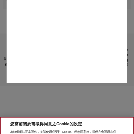
受限於技術變化；不對所提供資訊的準確性承擔任何責任！
請注意，香港地區目前不提供電器聯網工具配件 和 Alexa 功能 。
1
專利： EP 2705783 B1, US 201400060338 A1
2
專利：EP 2454977 B1
3
它是 Miele & Cie. KG 提供的獨立數碼服務。功能範圍可能因型號和國家/地區而異。需接受 Miele 應用
程式中有關 Miele 數碼產品和服務的條款和條件以及私隱政策。Miele 保留隨時更改或終止數碼服務的權
利。
轉至頁面頂部
您當前關於需徵得同意之Cookie的設定
為確保網站正常運作，美諾使用必要性 Cookie。經您同意後，我們亦會運用非必