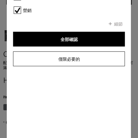
營銷
細節
全部確認
CVA 7845
僅限必要的
配備 DirectWater 的嵌入式咖啡機 與 CoffeeSelect + 自動除垢完美結合的設計可
滿足最高要求。
HK$ 72,000.00
*
Item Color:
啞光閃曜黑
* 香港零售價