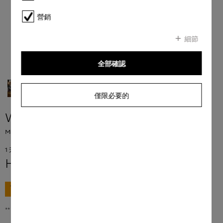
營銷
細節
全部確認
僅限必要的
WA UP2 1403 L
Miele UltraPhase 2 適用於每個 UltraPhase 1 的通用型 UltraPhase 2。
1 升 = 140.83 HKD
HK$ 198.00
**
前往購買
** 香港零售價