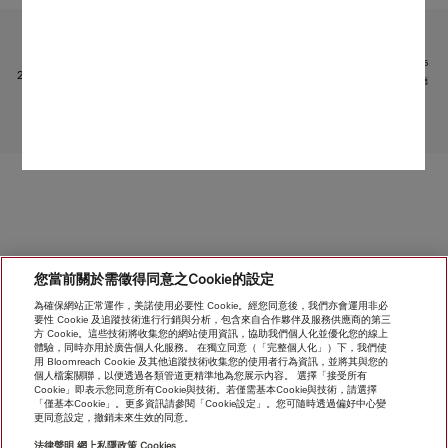
受限於技術變化；不對所提供資訊的準確性承擔任何責任！
請注意，香港地區目前不提供電器聯網工具配件 和 Alexa 功能 。
1
專利 EP 2 784 205
2
95 % 的受訪客戶對 UltraPhase（非常）滿意（由 Miele 委託進行的調查，於 2024 年 2 月/3 月在德
國/荷蘭進行，n= 1380）。
轉至頁面頂部
您當前關於需徵得同意之Cookie的設定
為確保網站正常運作，美諾使用必要性 Cookie。經您同意後，我們亦會運用非必
要性 Cookie 及追蹤技術進行行銷與分析，包含來自合作夥伴及服務供應商的第三
方 Cookie。這些技術將收集您的網站使用資訊，協助我們個人化並優化您的線上
體驗，同時亦用於廣告個人化服務。 在獨立同意（「完整個人化」）下，我們使
用 Bloomreach Cookie 及其他追蹤技術收集您的使用者行為資訊，並將其與您的
個人檔案關聯，以便透過各類管道更精準地為您展示內容。 選擇「接受所有
Cookie」即表示您同意所有Cookie與技術。若僅需基本Cookie與技術，請選擇
「僅基本Cookie」。更多資訊請參閱「Cookie設定」。您可隨時透過偏好中心變
更同意設定，撤銷未來生效的同意。
法律聲明
網上私隱政策
Cookies