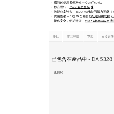
獨特的使用者便利性 — Con@ctivity
靜音運行 –
Miele 靜音套裝
效能非常強大 – 1300 m3/h特强風力等級
實用性強 – 5 或 15 分鐘自動
延遲關機功能
操作安全，便於清潔 –
Miele CleanCover
優點
產品詳情
下載
支援與服
已包含在產品中 - DA 5328 W 
止回閥