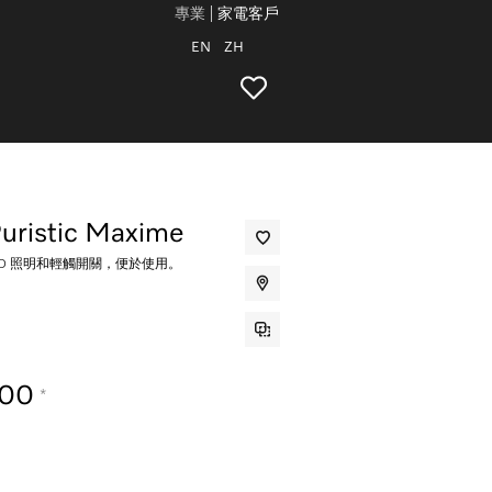
專業
家電客戶
EN
ZH
uristic Maxime
ED 照明和輕觸開關，便於使用。
.00
*