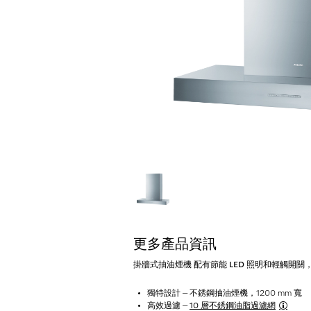
更多產品資訊
掛牆式抽油煙機 配有節能 LED 照明和輕觸開關
獨特設計 – 不銹鋼抽油煙機，1200 mm 寬
高效過濾 –
10 層不銹鋼油脂過濾網