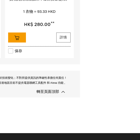
1 衣物 = 93.33 HKD
**
HK$ 280.00
詳情
保存
於技術變化；不對所提供資訊的準確性承擔任何責任！
港地區目前不提供電器聯網工具配件 和 Alexa 功能 。
轉至頁面頂部