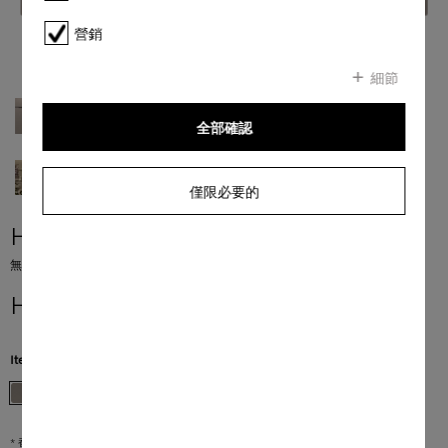
營銷
細節
全部確認
僅限必要的
H 7440 BMX
無手柄設計的微波焗爐 採用無縫式設計、自動程序以及組合模塊。
HK$ 50,000.00
*
Item Color:
珍珠米色
* 香港零售價