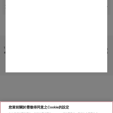
支援與服務
受限於技術變化；不對所提供資訊的準確性承擔任何責任！
請注意，香港地區目前不提供電器聯網工具配件 和 Alexa 功能 。
1
它是 Miele & Cie. KG 提供的獨立數碼服務。功能範圍可能因型號和國家/地區而異。需接受 Miele 應用
程式中有關 Miele 數碼產品和服務的條款和條件以及私隱政策。Miele 保留隨時更改或終止數碼服務的權
利。
2
專利：EP 1 345 474 B1
轉至頁面頂部
您當前關於需徵得同意之Cookie的設定