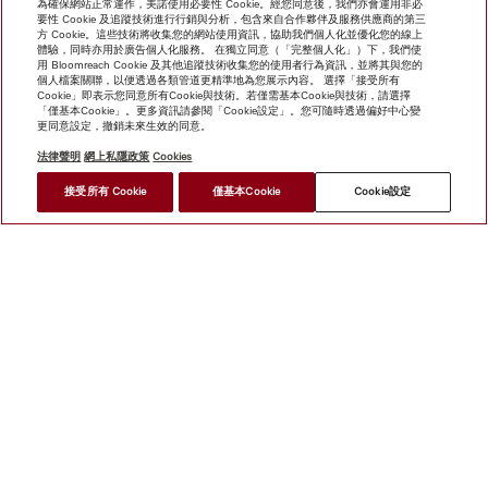
為確保網站正常運作，美諾使用必要性 Cookie。經您同意後，我們亦會運用非必
要性 Cookie 及追蹤技術進行行銷與分析，包含來自合作夥伴及服務供應商的第三
方 Cookie。這些技術將收集您的網站使用資訊，協助我們個人化並優化您的線上
體驗，同時亦用於廣告個人化服務。 在獨立同意（「完整個人化」）下，我們使
用 Bloomreach Cookie 及其他追蹤技術收集您的使用者行為資訊，並將其與您的
個人檔案關聯，以便透過各類管道更精準地為您展示內容。 選擇「接受所有
Cookie」即表示您同意所有Cookie與技術。若僅需基本Cookie與技術，請選擇
「僅基本Cookie」。更多資訊請參閱「Cookie設定」。您可隨時透過偏好中心變
更同意設定，撤銷未來生效的同意。
法律聲明
網上私隱政策
Cookies
*
接受所有 Cookie
僅基本Cookie
Cookie設定
HK$ 50,000.00
尋找經銷商
網上商店
新聞快訊
Miele@home
聯絡方式
使用者手冊
關於我們
選擇Miele的原因
Miele 會員
經銷商
建築師與
建造商
人權
Miele 公司
網上私隱政策
法律聲明
經銷商
搜尋
使用條款