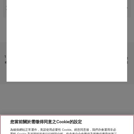
支援與服務
受限於技術變化；不對所提供資訊的準確性承擔任何責任！
請注意，香港地區目前不提供電器聯網工具配件 和 Alexa 功能 。
1
它是 Miele & Cie. KG 提供的獨立數碼服務。功能範圍可能因型號和國家/地區而異。需接受 Miele 應用
程式中有關 Miele 數碼產品和服務的條款和條件以及私隱政策。Miele 保留隨時更改或終止數碼服務的權
利。
轉至頁面頂部
您當前關於需徵得同意之Cookie的設定
為確保網站正常運作，美諾使用必要性 Cookie。經您同意後，我們亦會運用非必
要性 Cookie 及追蹤技術進行行銷與分析，包含來自合作夥伴及服務供應商的第三