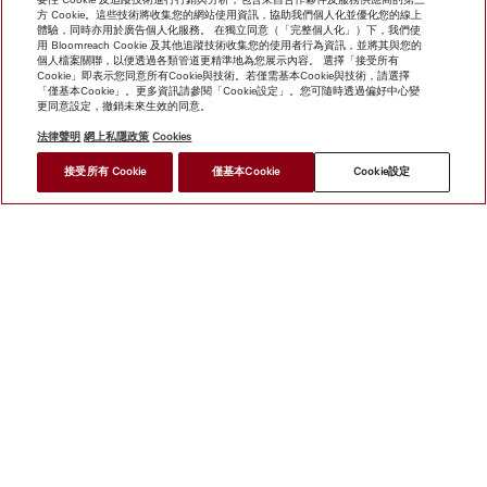
方 Cookie。這些技術將收集您的網站使用資訊，協助我們個人化並優化您的線上
體驗，同時亦用於廣告個人化服務。 在獨立同意（「完整個人化」）下，我們使
用 Bloomreach Cookie 及其他追蹤技術收集您的使用者行為資訊，並將其與您的
個人檔案關聯，以便透過各類管道更精準地為您展示內容。 選擇「接受所有
Cookie」即表示您同意所有Cookie與技術。若僅需基本Cookie與技術，請選擇
「僅基本Cookie」。更多資訊請參閱「Cookie設定」。您可隨時透過偏好中心變
更同意設定，撤銷未來生效的同意。
法律聲明
網上私隱政策
Cookies
*
接受所有 Cookie
僅基本Cookie
Cookie設定
HK$ 50,000.00
尋找經銷商
網上商店
新聞快訊
Miele@home
聯絡方式
使用者手冊
關於我們
選擇Miele的原因
Miele 會員
經銷商
建築師與
建造商
人權
Miele 公司
網上私隱政策
法律聲明
經銷商
搜尋
使用條款