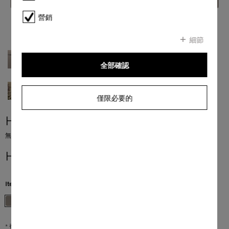
營銷
細節
全部確認
僅限必要的
H 7440 BMX
無手柄設計的微波焗爐 採用無縫式設計、自動程序以及組合模塊。
HK$ 50,000.00
*
Item Color:
珍珠米色
* 香港零售價