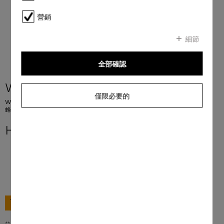
營銷
細節
全部確認
WEA125 WCS 8kg Active
僅限必要的
W1 前置式洗衣機： A -10 %* I 8 公斤 I 1400 rpm I CapDosing 洗衣劑囊系統 I
蜂巢式滾筒 I AddLoad
HK$ 11,980.00
**
前往購買
** 香港零售價