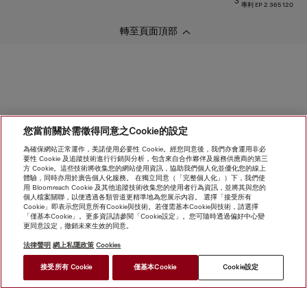
3
專利 EP 2 365 120
轉至頁面頂部
您當前關於需徵得同意之Cookie的設定
為確保網站正常運作，美諾使用必要性 Cookie。經您同意後，我們亦會運用非必
要性 Cookie 及追蹤技術進行行銷與分析，包含來自合作夥伴及服務供應商的第三
方 Cookie。這些技術將收集您的網站使用資訊，協助我們個人化並優化您的線上
體驗，同時亦用於廣告個人化服務。 在獨立同意（「完整個人化」）下，我們使
用 Bloomreach Cookie 及其他追蹤技術收集您的使用者行為資訊，並將其與您的
個人檔案關聯，以便透過各類管道更精準地為您展示內容。 選擇「接受所有
Cookie」即表示您同意所有Cookie與技術。若僅需基本Cookie與技術，請選擇
「僅基本Cookie」。更多資訊請參閱「Cookie設定」。您可隨時透過偏好中心變
更同意設定，撤銷未來生效的同意。
法律聲明
網上私隱政策
Cookies
接受所有 Cookie
僅基本Cookie
Cookie設定