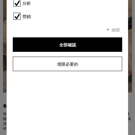
分析
營銷
細節
全部確認
僅限必要的
最高的衛生水平和最大的清潔度
有了創新的過濾技術和配套的吸塵袋，您可以在家中享受全方位的衛生 – 過濾性
1
能高達 99.99 %
。ComfortFit系統使插入吸塵袋特別容易，同時可安全閉合確保
沒有灰塵溢出，並且能夠以特別衛生的方式更換袋子。此外，新型吸塵袋由
80 % 以上的可回收材料製成。