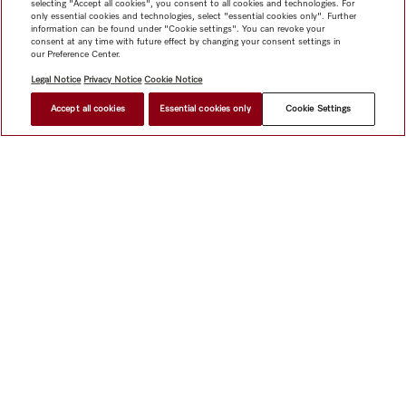
selecting "Accept all cookies", you consent to all cookies and technologies. For
only essential cookies and technologies, select "essential cookies only". Further
information can be found under "Cookie settings". You can revoke your
consent at any time with future effect by changing your consent settings in
our Preference Center.
Legal Notice
Privacy Notice
Cookie Notice
Accept all cookies
Essential cookies only
Cookie Settings
網上商店
新聞快訊
Miele@home
聯絡方式
使用者手冊
關於我們
選擇Miele的原因
Miele 會員
經銷商
建築師與
建造商
人權
Miele 公司
網上私隱政策
法律聲明
經銷商
搜尋
使用條款