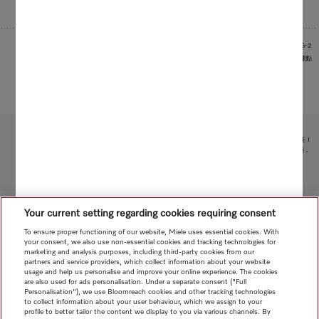
1
使用配有空氣潔淨過濾系統的 Miele 電器時，符合 IEC 62885-2
圖片作為範例用於展示產品優點
受限於技術變化；不對所提供資訊的準確性承擔任何責任！
請注意，香港地區目前不提供電器聯網工具配件 和 Alexa 功能 。
轉至頁面頂部
Your current setting regarding cookies requiring consent
To ensure proper functioning of our website, Miele uses essential cookies. With
your consent, we also use non-essential cookies and tracking technologies for
marketing and analysis purposes, including third-party cookies from our
partners and service providers, which collect information about your website
usage and help us personalise and improve your online experience. The cookies
are also used for ads personalisation. Under a separate consent ("Full
Personalisation"), we use Bloomreach cookies and other tracking technologies
to collect information about your user behaviour, which we assign to your
profile to better tailor the content we display to you via various channels. By