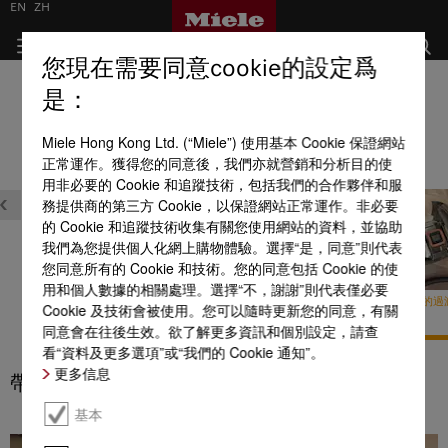
EN
ZH
您現在需要同意cookie的設定爲
圓筒式吸塵機
是：
全部產品優點一覽
Miele Hong Kong Ltd. (“Miele”) 使用基本 Cookie 保證網站
正常運作。獲得您的同意後，我們亦就營銷和分析目的使
營造舒適清潔的環境
用非必要的 Cookie 和追蹤技術，包括我們的合作夥伴和服
務提供商的第三方 Cookie，以保證網站正常運作。非必要
的 Cookie 和追蹤技術收集有關您使用網站的資料，並協助
我們為您提供個人化網上購物體驗。選擇“是，同意”則代表
您同意所有的 Cookie 和技術。您的同意包括 Cookie 的使
用和個人數據的相關處理。選擇“不，謝謝”則代表僅必要
帶有 ComfortFit 的過濾系
帶有 ComfortFit 的過濾系
帶有 ComfortFit 的
Cookie 及技術會被使用。您可以隨時更新您的同意，有關
統
統
統
同意會在往後生效。欲了解更多資訊和個別設定，請查
看“資料及更多選項”或“我們的 Cookie 通知”。
更多信息
帶有 ComfortFit 的過濾系統
基本