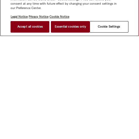
consent at any time with future effect by changing your consent settings in
our Preference Center.
Legal Notice
Privacy Notice
Cookie Notice
Accept all cookies
Essential cookies only
Cookie Settings
網上商店
新聞快訊
Miele@home
聯絡方式
使用者手冊
關於我們
選擇Miele的原因
Miele 會員
經銷商
建築師與
建造商
人權
Miele 公司
網上私隱政策
法律聲明
經銷商
搜尋
使用條款