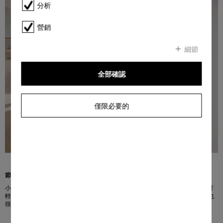
分析
營銷
細節
全部確認
僅限必要的
節省空間且輕便
小型家庭的理想選擇：Miele Guard S1 重量輕巧（約 5.6 公斤）且外觀緊湊，可
輕鬆執行清潔作業，特別易於拿取和操作。體積小，因此在存放時佔用的空間也
很小。