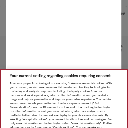
圖片作為範例用於展示產品優點
受限於技術變化；不對所提供資訊的準確性承擔任何責任！
請注意，香港地區目前不提供電器聯網工具配件 和 Alexa 功能 。
轉至頁面頂部
Your current setting regarding cookies requiring consent
To ensure proper functioning of our website, Miele uses essential cookies. With
your consent, we also use non-essential cookies and tracking technologies for
marketing and analysis purposes, including third-party cookies from our
partners and service providers, which collect information about your website
usage and help us personalise and improve your online experience. The cookies
are also used for ads personalisation. Under a separate consent ("Full
Personalisation"), we use Bloomreach cookies and other tracking technologies
to collect information about your user behaviour, which we assign to your
profile to better tailor the content we display to you via various channels. By
selecting "Accept all cookies", you consent to all cookies and technologies. For
only essential cookies and technologies, select "essential cookies only". Further
information can be found under "Cookie settings". You can revoke your