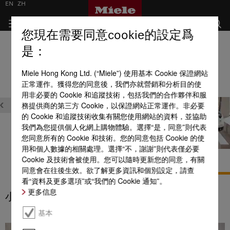
EN
ZH
您現在需要同意cookie的設定爲
圓筒式吸塵機
是：
全部產品優點一覽
Miele Hong Kong Ltd. (“Miele”) 使用基本 Cookie 保證網站
正常運作。獲得您的同意後，我們亦就營銷和分析目的使
設計
用非必要的 Cookie 和追蹤技術，包括我們的合作夥伴和服
務提供商的第三方 Cookie，以保證網站正常運作。非必要
的 Cookie 和追蹤技術收集有關您使用網站的資料，並協助
我們為您提供個人化網上購物體驗。選擇“是，同意”則代表
您同意所有的 Cookie 和技術。您的同意包括 Cookie 的使
用和個人數據的相關處理。選擇“不，謝謝”則代表僅必要
AllTeQ 通用吸頭
小巧設計
Cookie 及技術會被使用。您可以隨時更新您的同意，有關
同意會在往後生效。欲了解更多資訊和個別設定，請查
FiberTeQ 通用吸頭
看“資料及更多選項”或“我們的 Cookie 通知”。
更多信息
小巧設計
基本