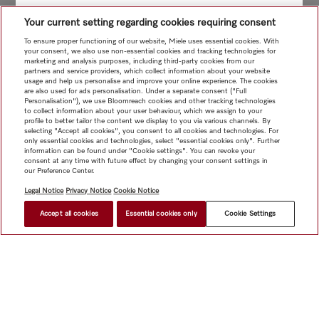
Your current setting regarding cookies requiring consent
To ensure proper functioning of our website, Miele uses essential cookies. With
your consent, we also use non-essential cookies and tracking technologies for
marketing and analysis purposes, including third-party cookies from our
partners and service providers, which collect information about your website
usage and help us personalise and improve your online experience. The cookies
are also used for ads personalisation. Under a separate consent ("Full
Personalisation"), we use Bloomreach cookies and other tracking technologies
to collect information about your user behaviour, which we assign to your
profile to better tailor the content we display to you via various channels. By
selecting "Accept all cookies", you consent to all cookies and technologies. For
only essential cookies and technologies, select "essential cookies only". Further
information can be found under "Cookie settings". You can revoke your
consent at any time with future effect by changing your consent settings in
our Preference Center.
Legal Notice
Privacy Notice
Cookie Notice
Accept all cookies
Essential cookies only
Cookie Settings
網上商店
新聞快訊
Miele@home
聯絡方式
使用者手冊