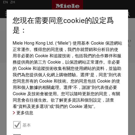
EN
ZH
您現在需要同意cookie的設定爲
是：
Miele Hong Kong Ltd. (“Miele”) 使用基本 Cookie 保證網站
受限於技術變化；不對所提供資訊的準確性承擔任何責任！
請注意，香港地區目前不提供電器聯網工具配件 和 Alexa 功能 。
正常運作。獲得您的同意後，我們亦就營銷和分析目的使
用非必要的 Cookie 和追蹤技術，包括我們的合作夥伴和服
轉至頁面頂部
務提供商的第三方 Cookie，以保證網站正常運作。非必要
的 Cookie 和追蹤技術收集有關您使用網站的資料，並協助
我們為您提供個人化網上購物體驗。選擇“是，同意”則代表
您同意所有的 Cookie 和技術。您的同意包括 Cookie 的使
用和個人數據的相關處理。選擇“不，謝謝”則代表僅必要
Cookie 及技術會被使用。您可以隨時更新您的同意，有關
同意會在往後生效。欲了解更多資訊和個別設定，請查
看“資料及更多選項”或“我們的 Cookie 通知”。
更多信息
基本