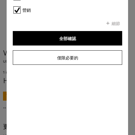
營銷
細節
全部確認
WA UC 1501 L
僅限必要的
UltraColor 亮彩洗衣液，1.5 升 適用於彩色和黑色物品。
1 衣物量 = 7.04 HKD
HK$ 190.00
**
前往購買
** 香港零售價
更多產品資訊