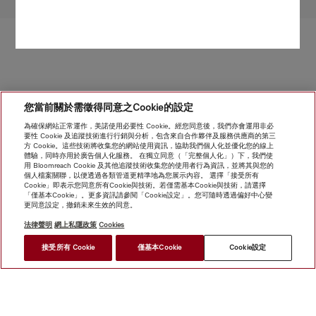
轉至頁面頂部
您當前關於需徵得同意之Cookie的設定
為確保網站正常運作，美諾使用必要性 Cookie。經您同意後，我們亦會運用非必
要性 Cookie 及追蹤技術進行行銷與分析，包含來自合作夥伴及服務供應商的第三
方 Cookie。這些技術將收集您的網站使用資訊，協助我們個人化並優化您的線上
體驗，同時亦用於廣告個人化服務。 在獨立同意（「完整個人化」）下，我們使
用 Bloomreach Cookie 及其他追蹤技術收集您的使用者行為資訊，並將其與您的
個人檔案關聯，以便透過各類管道更精準地為您展示內容。 選擇「接受所有
Cookie」即表示您同意所有Cookie與技術。若僅需基本Cookie與技術，請選擇
「僅基本Cookie」。更多資訊請參閱「Cookie設定」。您可隨時透過偏好中心變
更同意設定，撤銷未來生效的同意。
法律聲明
網上私隱政策
Cookies
接受所有 Cookie
僅基本Cookie
Cookie設定