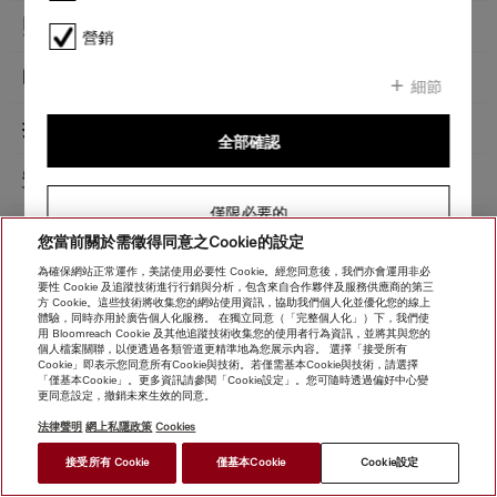
產品詳情 - DA 5328 W Puristic Maxime
照明
營銷
安裝草圖
吹風機
細節
無論您是想更換家用電器還是設計廚房，您都可以在「下載」下方找到適合您
的 Miele 電器的全部相關安裝圖。
抽氣模式
全部確認
下載
安全
僅限必要的
技術數據
您當前關於需徵得同意之Cookie的設定
為確保網站正常運作，美諾使用必要性 Cookie。經您同意後，我們亦會運用非必
安全須知
要性 Cookie 及追蹤技術進行行銷與分析，包含來自合作夥伴及服務供應商的第三
方 Cookie。這些技術將收集您的網站使用資訊，協助我們個人化並優化您的線上
體驗，同時亦用於廣告個人化服務。 在獨立同意（「完整個人化」）下，我們使
隨附配件
用 Bloomreach Cookie 及其他追蹤技術收集您的使用者行為資訊，並將其與您的
個人檔案關聯，以便透過各類管道更精準地為您展示內容。 選擇「接受所有
Cookie」即表示您同意所有Cookie與技術。若僅需基本Cookie與技術，請選擇
「僅基本Cookie」。更多資訊請參閱「Cookie設定」。您可隨時透過偏好中心變
更同意設定，撤銷未來生效的同意。
法律聲明
網上私隱政策
Cookies
*
接受所有 Cookie
僅基本Cookie
Cookie設定
HK$ 46,000.00
尋找經銷商