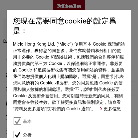
您現在需要同意cookie的設定爲
返回
是：
DA 5328 W Puristic Maxime
Miele Hong Kong Ltd. (“Miele”) 使用基本 Cookie 保證網站
優點
正常運作。獲得您的同意後，我們亦就營銷和分析目的使
用非必要的 Cookie 和追蹤技術，包括我們的合作夥伴和服
一般資料
務提供商的第三方 Cookie，以保證網站正常運作。非必要
的 Cookie 和追蹤技術收集有關您使用網站的資料，並協助
產品詳情
結構類型
我們為您提供個人化網上購物體驗。選擇“是，同意”則代表
您同意所有的 Cookie 和技術。您的同意包括 Cookie 的使
用和個人數據的相關處理。選擇“不，謝謝”則代表僅必要
操作模式
配件
Cookie 及技術會被使用。您可以隨時更新您的同意，有關
同意會在往後生效。欲了解更多資訊和個別設定，請查看
設計
“資料及更多選項”或“我們的 Cookie 通知”。
更多信息
支援與服務
方便使用
基本
過濾系統
分析