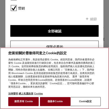
聯絡號碼：
營銷
電話：+
852-2610-1025
細節
電郵地址：
customerservices@miele.com.hk
全部確認
如果您想就任何問題、請求或查
詢聯絡我們，請使用
。
聯絡表格
僅限必要的
您當前關於需徵得同意之Cookie的設定
為確保網站正常運作，美諾使用必要性 Cookie。經您同意後，我們亦會運用非必
要性 Cookie 及追蹤技術進行行銷與分析，包含來自合作夥伴及服務供應商的第三
方 Cookie。這些技術將收集您的網站使用資訊，協助我們個人化並優化您的線上
體驗，同時亦用於廣告個人化服務。 在獨立同意（「完整個人化」）下，我們使
用 Bloomreach Cookie 及其他追蹤技術收集您的使用者行為資訊，並將其與您的
個人檔案關聯，以便透過各類管道更精準地為您展示內容。 選擇「接受所有
Cookie」即表示您同意所有Cookie與技術。若僅需基本Cookie與技術，請選擇
「僅基本Cookie」。更多資訊請參閱「Cookie設定」。您可隨時透過偏好中心變
更同意設定，撤銷未來生效的同意。
法律聲明
網上私隱政策
Cookies
*
接受所有 Cookie
僅基本Cookie
Cookie設定
HK$ 46,000.00
尋找經銷商