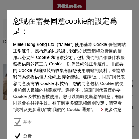
您現在需要同意cookie的設定爲
返回
是：
DA 5328 W Puristic Maxime
Miele Hong Kong Ltd. (“Miele”) 使用基本 Cookie 保證網站
優點
正常運作。獲得您的同意後，我們亦就營銷和分析目的使
支援與服務
用非必要的 Cookie 和追蹤技術，包括我們的合作夥伴和服
務提供商的第三方 Cookie，以保證網站正常運作。非必要
運作良好
的 Cookie 和追蹤技術收集有關您使用網站的資料，並協助
產品詳情
我們為您提供個人化網上購物體驗。選擇“是，同意”則代表
透過聯絡 Miele 客戶服務中心，
您同意所有的 Cookie 和技術。您的同意包括 Cookie 的使
您將獲得非常全面的資訊，它們
可以幫助您選擇 Miele 產品。從
用和個人數據的相關處理。選擇“不，謝謝”則代表僅必要
購買前的諮詢到您的電器安裝，
配件
Cookie 及技術會被使用。您可以隨時更新您的同意，有關
從範圍廣泛的優惠活動到關於完
同意會在往後生效。欲了解更多資訊和個別設定，請查看
美產品使用的附加資訊，Miele
客戶服務中心團隊成員將一直面
“資料及更多選項”或“我們的 Cookie 通知”。
更多信息
帶微笑為您提供幫助！
支援與服務
Miele 客戶服務中心：
基本
星期一至星期五 / 上午 9 時 - 下
午 6 時
分析
星期六 / 上午 9 時 - 下午 6 時