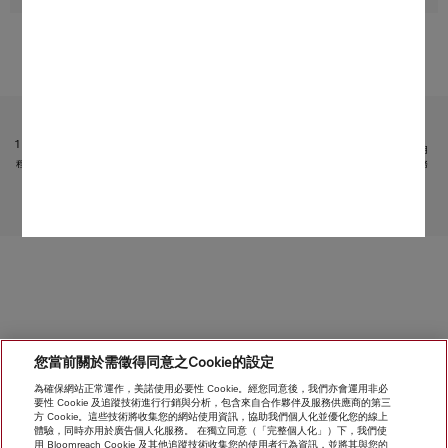
受限於技術變化；不對所提供資訊的準確性承擔任何責任！
請注意，香港地區目前不提供電器聯網工具配件 和 Alexa 功能 。
1
它是 Miele & Cie. KG 提供的獨立數碼服務。功能範圍可能因型號和國家/地區而異。需接受 Miele 應用
程式中有關 Miele 數碼產品和服務的一般條款和條件以及私隱政策。Miele 保留隨時更改或終止數碼服務
的權利。
轉至頁面頂部
您當前關於需徵得同意之Cookie的設定
為確保網站正常運作，美諾使用必要性 Cookie。經您同意後，我們亦會運用非必
要性 Cookie 及追蹤技術進行行銷與分析，包含來自合作夥伴及服務供應商的第三
方 Cookie。這些技術將收集您的網站使用資訊，協助我們個人化並優化您的線上
體驗，同時亦用於廣告個人化服務。 在獨立同意（「完整個人化」）下，我們使
用 Bloomreach Cookie 及其他追蹤技術收集您的使用者行為資訊，並將其與您的