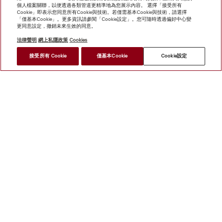
個人檔案關聯，以便透過各類管道更精準地為您展示內容。 選擇「接受所有
Cookie」即表示您同意所有Cookie與技術。若僅需基本Cookie與技術，請選擇
「僅基本Cookie」。更多資訊請參閱「Cookie設定」。您可隨時透過偏好中心變
更同意設定，撤銷未來生效的同意。
法律聲明
網上私隱政策
Cookies
*
接受所有 Cookie
僅基本Cookie
Cookie設定
HK$ 19,000.00
尋找經銷商
網上商店
新聞快訊
Miele@home
聯絡方式
使用者手冊
關於我們
選擇Miele的原因
Miele 會員
經銷商
建築師與
建造商
人權
Miele 公司
網上私隱政策
法律聲明
經銷商
搜尋
使用條款