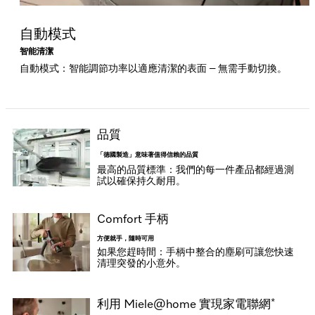
自動模式
智能清潔
自動模式：智能調節功率以適應清潔的表面 – 無需手動切換。
品質
「德國製造」意味著值得信賴的品質
最高的品質標準：我們的每一件產品都經過測
試以確保持久耐用。
Comfort 手柄
方便就手，隨時可用
如果您趕時間：手柄中整合的塵刷可讓您快速
清理突發的小意外。
*
利用 Miele@home 實現家電聯網