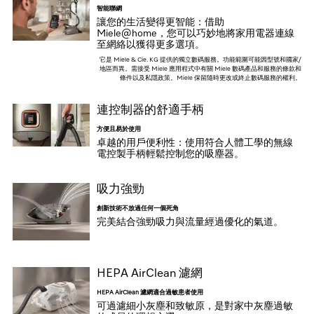
智能聯網
讓您的生活變得更智能：借助
Miele@home，您可以巧妙地將家用電器連線
至網絡以獲得更多選項。
它是 Miele & Cie. KG 提供的獨立數碼服務。功能範圍可能因型號和國家/
地區而異。需接受 Miele 應用程式中有關 Miele 數碼產品和服務的條款和
條件以及私隱政策。Miele 保留隨時更改或終止數碼服務的權利。
連控制器的舒適手柄
方便且易於使用
卓越的用戶便利性：使用符合人體工學的無線
電控製手柄輕鬆控制您的吸塵器。
吸力強勁
創新技術不放過任何一個死角
完美結合強勁吸力與流量經過優化的氣道。
HEPA AirClean 濾網
HEPA AirClean 濾網適合過敏患者使用
可過濾細小灰塵和致敏原，是對家中灰塵過敏