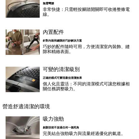
無需彎腰
非常快捷：只需輕按腳踏開關即可收捲整條電
線。
內置配件
針對內裝和縫隙的巧妙解決方案
巧妙的配件隨時可用，方便清潔室內裝飾、縫
隙和精緻表面。
可變的清潔級別
正確的模式可實現最佳清潔效果
個人化且靈活：不同的清潔模式可讓您根據相
關任務調整吸力。
營造舒適清潔的環境
吸力強勁
創新技術不放過任何一個死角
完美結合強勁吸力與流量經過優化的氣道。