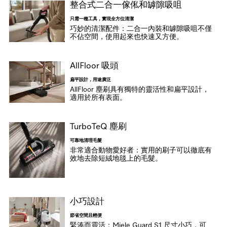
整合式二合一傢俬和罅隙吸咀
只需一種工具，實現全方位清潔
巧妙的清潔配件：二合一內裝和罅隙吸咀不僅
不佔空間，使用起來也快速又方便。
AllFloor 吸頭
扁平設計，用途廣泛
AllFloor 塵刷具有獨特的靈活性和扁平設計，
適用於所有表面。
TurboTeQ 塵刷
可靠地清理毛髮
非常適合動物愛好者：實用的刷子可以徹底有
效地去除短絨地毯上的毛髮。
小巧設計
節省空間且輕便
緊湊而靈活：Miele Guard S1 尺寸小巧，可