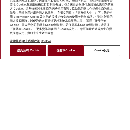
為確保網站正常運作，美諾使用必要性 Cookie。經您同意後，我們亦會運用非必
要性 Cookie 及追蹤技術進行行銷與分析，包含來自合作夥伴及服務供應商的第三
方 Cookie。這些技術將收集您的網站使用資訊，協助我們個人化並優化您的線上
體驗，同時亦用於廣告個人化服務。 在獨立同意（「完整個人化」）下，我們使
用 Bloomreach Cookie 及其他追蹤技術收集您的使用者行為資訊，並將其與您的
個人檔案關聯，以便透過各類管道更精準地為您展示內容。 選擇「接受所有
Cookie」即表示您同意所有Cookie與技術。若僅需基本Cookie與技術，請選擇
「僅基本Cookie」。更多資訊請參閱「Cookie設定」。您可隨時透過偏好中心變
更同意設定，撤銷未來生效的同意。
法律聲明
網上私隱政策
Cookies
接受所有 Cookie
僅基本Cookie
Cookie設定
網上商店
新聞快訊
Miele@home
聯絡方式
使用者手冊
關於我們
選擇Miele的原因
Miele 會員
經銷商
建築師與
建造商
供應商
人權
職業
新聞稿
Miele 公司
網上私
隱政策
法律聲明
一般條款及細則
經銷商搜尋
使用條款