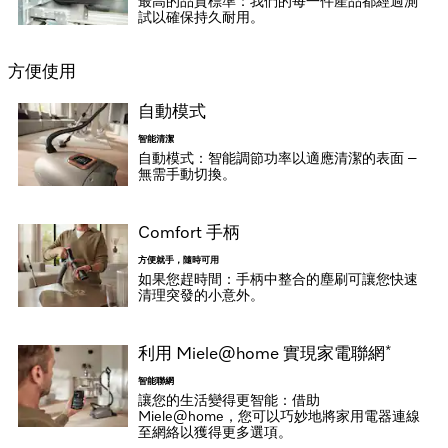
最高的品質標準：我們的每一件產品都經過測
試以確保持久耐用。
方便使用
自動模式
智能清潔
自動模式：智能調節功率以適應清潔的表面 –
無需手動切換。
Comfort 手柄
方便就手，隨時可用
如果您趕時間：手柄中整合的塵刷可讓您快速
清理突發的小意外。
*
利用 Miele@home 實現家電聯網
智能聯網
讓您的生活變得更智能：借助
Miele@home，您可以巧妙地將家用電器連線
至網絡以獲得更多選項。