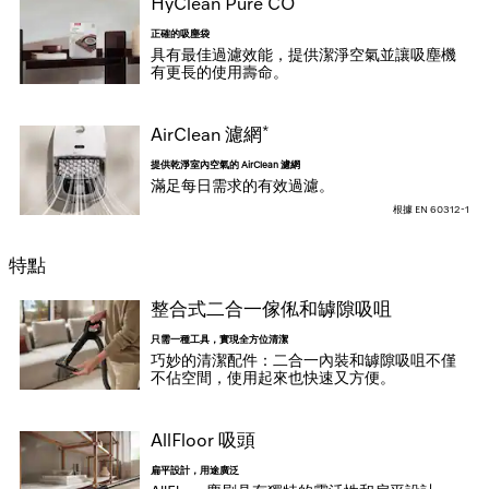
HyClean Pure CO
正確的吸塵袋
具有最佳過濾效能，提供潔淨空氣並讓吸塵機
有更長的使用壽命。
*
AirClean 濾網
提供乾淨室內空氣的 AirClean 濾網
滿足每日需求的有效過濾。
根據 EN 60312-1
特點
整合式二合一傢俬和罅隙吸咀
只需一種工具，實現全方位清潔
巧妙的清潔配件：二合一內裝和罅隙吸咀不僅
不佔空間，使用起來也快速又方便。
AllFloor 吸頭
扁平設計，用途廣泛