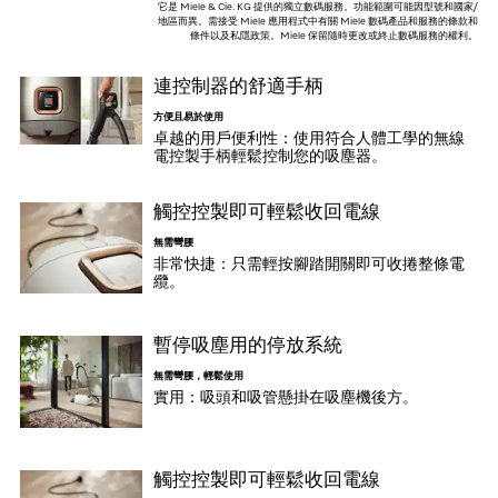
它是 Miele & Cie. KG 提供的獨立數碼服務。功能範圍可能因型號和國家/
地區而異。需接受 Miele 應用程式中有關 Miele 數碼產品和服務的條款和
條件以及私隱政策。Miele 保留隨時更改或終止數碼服務的權利。
連控制器的舒適手柄
方便且易於使用
卓越的用戶便利性：使用符合人體工學的無線
電控製手柄輕鬆控制您的吸塵器。
觸控控製即可輕鬆收回電線
無需彎腰
非常快捷：只需輕按腳踏開關即可收捲整條電
纜。
暫停吸塵用的停放系統
無需彎腰，輕鬆使用
實用：吸頭和吸管懸掛在吸塵機後方。
觸控控製即可輕鬆收回電線