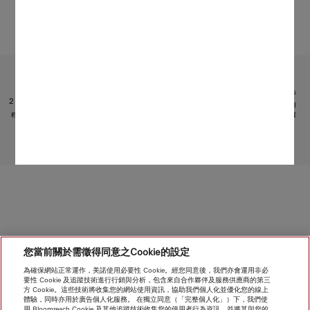
受限於技術變化；不對所提供資訊的準確性承擔任何責任！
請注意，香港地區目前不提供電器聯網工具配件 和 Alexa 功能 。
1
專利：EP 2 197 326
2
它是 Miele & Cie. KG 提供的獨立數碼服務。功能範圍可能因型號和國家/地區而異。需接受 Miele 應用
程式中有關 Miele 數碼產品和服務的條款和條件以及私隱政策。Miele 保留隨時更改或終止數碼服務的權
利。
轉至頁面頂部
您當前關於需徵得同意之Cookie的設定
為確保網站正常運作，美諾使用必要性 Cookie。經您同意後，我們亦會運用非必
要性 Cookie 及追蹤技術進行行銷與分析，包含來自合作夥伴及服務供應商的第三
方 Cookie。這些技術將收集您的網站使用資訊，協助我們個人化並優化您的線上
體驗，同時亦用於廣告個人化服務。 在獨立同意（「完整個人化」）下，我們使
用 Bloomreach Cookie 及其他追蹤技術收集您的使用者行為資訊，並將其與您的