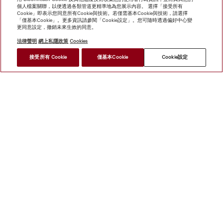
個人檔案關聯，以便透過各類管道更精準地為您展示內容。 選擇「接受所有
Cookie」即表示您同意所有Cookie與技術。若僅需基本Cookie與技術，請選擇
「僅基本Cookie」。更多資訊請參閱「Cookie設定」。您可隨時透過偏好中心變
更同意設定，撤銷未來生效的同意。
法律聲明
網上私隱政策
Cookies
*
接受所有 Cookie
僅基本Cookie
Cookie設定
HK$ 55,000.00
尋找經銷商
網上商店
新聞快訊
Miele@home
聯絡方式
使用者手冊
關於我們
選擇Miele的原因
Miele 會員
經銷商
建築師與
建造商
人權
Miele 公司
網上私隱政策
法律聲明
經銷商
搜尋
使用條款