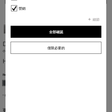
營銷
細節
全部確認
DGC 7440 HC Pro
僅限必要的
小型蒸焗爐
HK$ 55,000.00
*
Item Color:
石墨灰
* 香港零售價
更多產品資訊