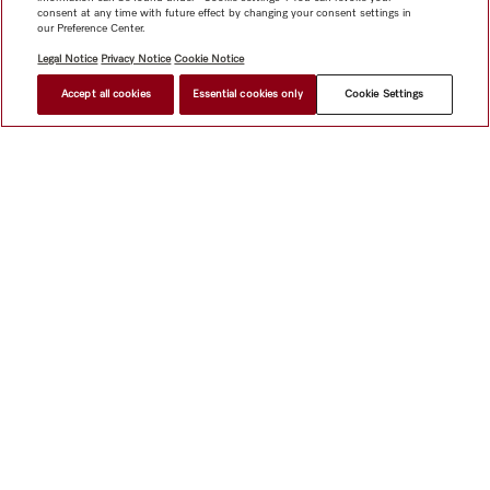
consent at any time with future effect by changing your consent settings in
our Preference Center.
Legal Notice
Privacy Notice
Cookie Notice
Accept all cookies
Essential cookies only
Cookie Settings
網上商店
新聞快訊
Miele@home
聯絡方式
使用者手冊
關於我們
選擇Miele的原因
Miele 會員
經銷商
建築師與
建造商
人權
Miele 公司
網上私隱政策
法律聲明
經銷商
搜尋
使用條款