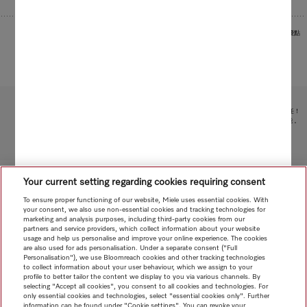
圖片作為範例用於展示產品優點
受限於技術變化；不對所提供資訊的準確性承擔任何責任！
請注意，香港地區目前不提供電器聯網工具配件 和 Alexa 功能 。
轉至頁面頂部
Your current setting regarding cookies requiring consent
To ensure proper functioning of our website, Miele uses essential cookies. With
your consent, we also use non-essential cookies and tracking technologies for
marketing and analysis purposes, including third-party cookies from our
partners and service providers, which collect information about your website
usage and help us personalise and improve your online experience. The cookies
are also used for ads personalisation. Under a separate consent ("Full
Personalisation"), we use Bloomreach cookies and other tracking technologies
to collect information about your user behaviour, which we assign to your
profile to better tailor the content we display to you via various channels. By
selecting "Accept all cookies", you consent to all cookies and technologies. For
only essential cookies and technologies, select "essential cookies only". Further
information can be found under "Cookie settings". You can revoke your