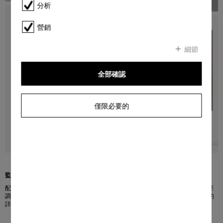
分析
營銷
細節
全部確認
僅限必要的
監控您的耗電量
配備消耗量監測功能的 Miele 洗衣機會仔細監測能源與用水量，讓您能根據需要
調整並最佳化洗滌程序。洗滌週期結束時，您將收到一份關於用水量及用電量的
詳細報告。