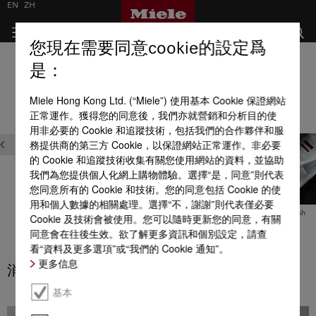
EN
ZH
您現在需要同意cookie的設定爲
洗衣機
是：
全部產品優點一覽
Miele Hong Kong Ltd. (“Miele”) 使用基本 Cookie 保證網站
正常運作。獲得您的同意後，我們亦就營銷和分析目的使
用非必要的 Cookie 和追蹤技術，包括我們的合作夥伴和服
務提供商的第三方 Cookie，以保證網站正常運作。非必要
的 Cookie 和追蹤技術收集有關您使用網站的資料，並協助
我們為您提供個人化網上購物體驗。選擇“是，同意”則代表
您同意所有的 Cookie 和技術。您的同意包括 Cookie 的使
用和個人數據的相關處理。選擇“不，謝謝”則代表僅必要
調
污漬
QuickPowerWash 快速強
SingleWash
Cookie 及技術會被使用。您可以隨時更新您的同意，有關
的高
效洗衣
同意會在往後生效。欲了解更多資訊和個別設定，請查
看“資料及更多選項”或“我們的 Cookie 通知”。
更多信息
消耗量
基本