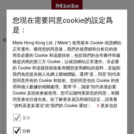
您現在需要同意cookie的設定爲
返回
是：
CS 1013-1
Miele Hong Kong Ltd. (“Miele”) 使用基本 Cookie 保證網站
優點
正常運作。獲得您的同意後，我們亦就營銷和分析目的使
用非必要的 Cookie 和追蹤技術，包括我們的合作夥伴和服
務提供商的第三方 Cookie，以保證網站正常運作。非必要
已包含在產品中 - CS 1013-1
的 Cookie 和追蹤技術收集有關您使用網站的資料，並協助
產品詳情
我們為您提供個人化網上購物體驗。選擇“是，同意”則代表
您同意所有的 Cookie 和技術。您的同意包括 Cookie 的使
•
電線
用和個人數據的相關處理。選擇“不，謝謝”則代表僅必要
配件
Cookie 及技術會被使用。您可以隨時更新您的同意，有關
同意會在往後生效。欲了解更多資訊和個別設定，請查看
“資料及更多選項”或“我們的 Cookie 通知”。
更多信息
支援與服務
基本
Príslušenstvo na dokúpenie - CS 1013-1
分析
適合的產品