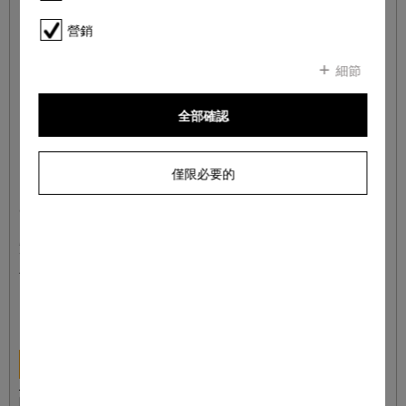
營銷
細節
全部確認
僅限必要的
GP MI S 0031 W
MicroCloth 套件，3 件
實現完美清潔效果，確保安全使用。
1 衣物 = 93.33 HKD
**
HK$ 280.00
詳情
保存