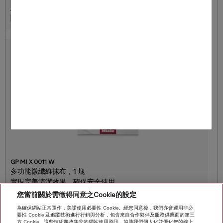
保存
GP MI X 0011 W
多功能微纖維抹布，1 塊
實現完美清潔效果，確保安全使用。
您當前關於需徵得同意之Cookie的設定
1 衣物 = 220.00 HKD
為確保網站正常運作，美諾使用必要性 Cookie。經您同意後，我們亦會運用非必
要性 Cookie 及追蹤技術進行行銷與分析，包含來自合作夥伴及服務供應商的第三
**
HK$ 220.00
方 Cookie。這些技術將收集您的網站使用資訊，協助我們個人化並優化您的線上