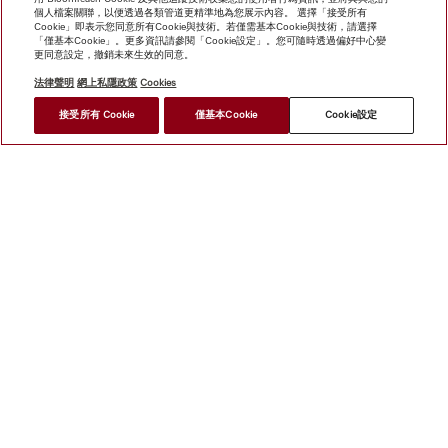
個人檔案關聯，以便透過各類管道更精準地為您展示內容。 選擇「接受所有
Cookie」即表示您同意所有Cookie與技術。若僅需基本Cookie與技術，請選擇
「僅基本Cookie」。更多資訊請參閱「Cookie設定」。您可隨時透過偏好中心變
更同意設定，撤銷未來生效的同意。
法律聲明
網上私隱政策
Cookies
*
接受所有 Cookie
僅基本Cookie
Cookie設定
HK$ 40,000.00
尋找經銷商
網上商店
新聞快訊
Miele@home
聯絡方式
使用者手冊
關於我們
選擇Miele的原因
Miele 會員
經銷商
建築師與
建造商
人權
Miele 公司
網上私隱政策
法律聲明
經銷商
搜尋
使用條款