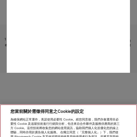
受限於技術變化；不對所提供資訊的準確性承擔任何責任！
請注意，香港地區目前不提供電器聯網工具配件 和 Alexa 功能 。
1
它是 Miele & Cie. KG 提供的獨立數碼服務。功能範圍可能因型號和國家/地區而異。需接受 Miele 應用
程式中有關 Miele 數碼產品和服務的條款和條件以及私隱政策。Miele 保留隨時更改或終止數碼服務的權
利。
2
專利：EP 1 345 474 B1
轉至頁面頂部
您當前關於需徵得同意之Cookie的設定
為確保網站正常運作，美諾使用必要性 Cookie。經您同意後，我們亦會運用非必
要性 Cookie 及追蹤技術進行行銷與分析，包含來自合作夥伴及服務供應商的第三
方 Cookie。這些技術將收集您的網站使用資訊，協助我們個人化並優化您的線上
體驗，同時亦用於廣告個人化服務。 在獨立同意（「完整個人化」）下，我們使
用 Bloomreach Cookie 及其他追蹤技術收集您的使用者行為資訊，並將其與您的