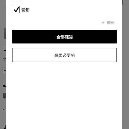
營銷
細節
全部確認
H 7240 BM
僅限必要的
小型微波焗爐 採用無縫式設計、自動程序以及組合模塊。
HK$ 40,000.00
*
Item Color:
石墨灰
* 香港零售價
更多產品資訊