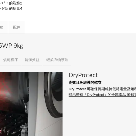
0 °C 的洗滌
2
9.9 % 的病毒
4
務
配件
WP 9kg
烘乾程序
能源效益
輕柔衣物護理
DryProtect
高效且免維護的乾衣
DryProtect 可確保長期維持低耗電量
顯示帶有「DryProtect」的全部產品
瞭解更