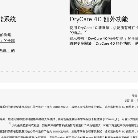
功能系統
DryCare 40 額外功能
使用 DryCare 40 新選項，烘乾所有可在 4
2
的物品。
選的香氛。
顯示帶有「DryCare 40 額外功能 」的全
統 」的全部
瞭解更多關於「DryCare 40 額外功能 」
能系統 」的
受限
請注意，香
 洗衣機系列的開發型號及其核心零件進行了合共 5000 次洗衣，啟動不同洗衣程序的測試（這相當於每年 50 個星期，每星期平
外。經過阿爾布施塔特錫格馬林根大學測試，由綜合衛生和病毒學學院授予銀標籤 (InFluenc_H)。可在下方連結中找到相關方
4
以衛生烘乾的乾衣程度，對枯草芽孢桿菌和釀酒酵母菌進行了半負載測試。可在下方連結中找到相關方法的說明：https://www
2 乾衣機系列的開發型號及其核心零件進行了合共 5000 次乾衣，啟動不同乾衣程序的測試（這相當於每年 50 個星期，每星期平
立數碼服務。功能範圍可能因型號和國家/地區而異。需接受 Miele 應用程式中有關 Miele 數碼產品和服務的條款和條件