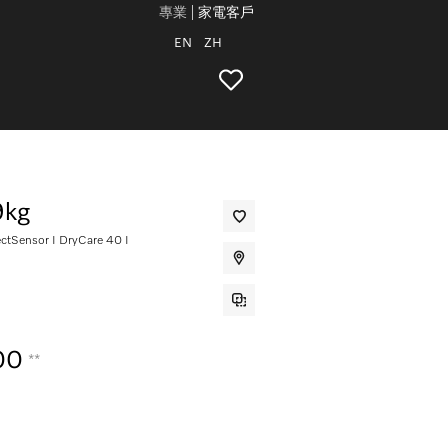
專業
家電客戶
EN
ZH
kg
Sensor I DryCare 40 I
00
**