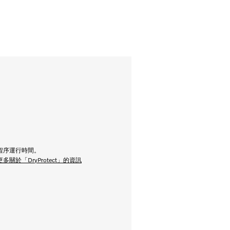
及短程序運行時間。
多關於「DryProtect」的資訊