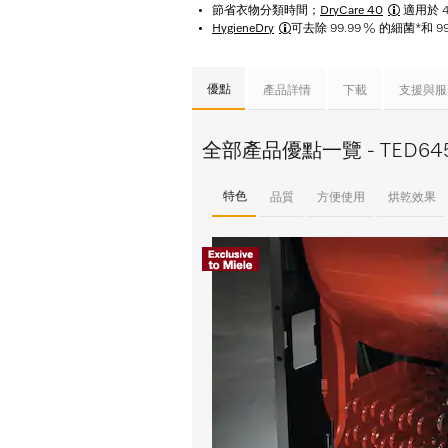
節省衣物分類時間；
DryCare 40
適用於 4
HygieneDry
可去除 99.99 % 的細菌*和 9
優點
產品詳情
下載
支援與服
全部產品優點一覽 - TED645
特色
品質
方便使用
烘乾效果