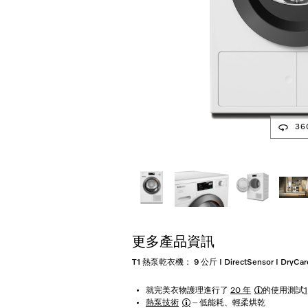
36
更多產品資訊
T1 熱泵乾衣機： 9 公斤 I DirectSensor I DryCare
就完美衣物護理進行了
20 年
的使用測試
1
熱泵技術
– 低能耗、輕柔烘乾