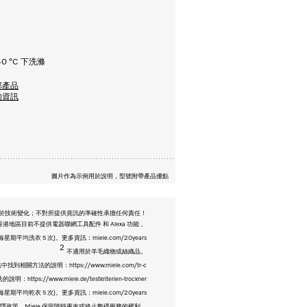
0 °C 下洗滌
部產品
的資訊
圖片作為示例用於說明，型號附帶產品優點
於技術變化；不對所提供資訊的準確性承擔任何責任！
港地區目前不提供電器聯網工具配件 和 Alexa 功能 。
均洗衣 5 次)。更多資訊：miele.com/20years
2
不適用於羊毛織物或絲織品。
法的說明：https://www.miele.com/tr-c
.miele.de/testkriterien-trockner
均乾衣 5 次)。更多資訊：miele.com/20years
以及私隱政策。Miele 保留隨時更改或終止數碼服務的權利。