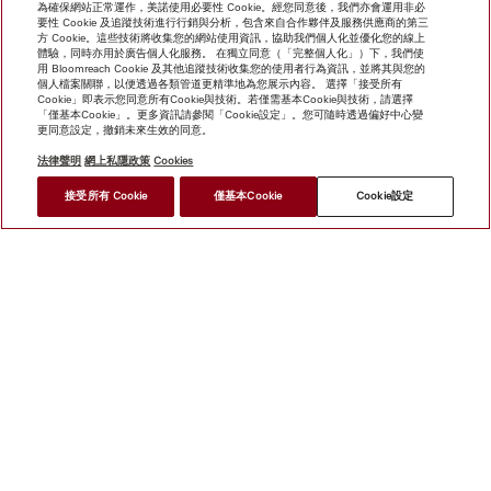
為確保網站正常運作，美諾使用必要性 Cookie。經您同意後，我們亦會運用非必
要性 Cookie 及追蹤技術進行行銷與分析，包含來自合作夥伴及服務供應商的第三
方 Cookie。這些技術將收集您的網站使用資訊，協助我們個人化並優化您的線上
體驗，同時亦用於廣告個人化服務。 在獨立同意（「完整個人化」）下，我們使
用 Bloomreach Cookie 及其他追蹤技術收集您的使用者行為資訊，並將其與您的
個人檔案關聯，以便透過各類管道更精準地為您展示內容。 選擇「接受所有
Cookie」即表示您同意所有Cookie與技術。若僅需基本Cookie與技術，請選擇
「僅基本Cookie」。更多資訊請參閱「Cookie設定」。您可隨時透過偏好中心變
更同意設定，撤銷未來生效的同意。
法律聲明
網上私隱政策
Cookies
接受所有 Cookie
僅基本Cookie
Cookie設定
網上商店
新聞快訊
Miele@home
聯絡方式
使用者手冊
關於我們
選擇Miele的原因
Miele 會員
經銷商
建築師與
建造商
人權
Miele 公司
網上私隱政策
法律聲明
經銷商
搜尋
使用條款