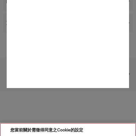
配件
支援與服務
受限於技術變化；不對所提供資訊的準確性承擔任何責任！
請注意，香港地區目前不提供電器聯網工具配件 和 Alexa 功能 。
1
根據 EN 60312-1
轉至頁面頂部
您當前關於需徵得同意之Cookie的設定