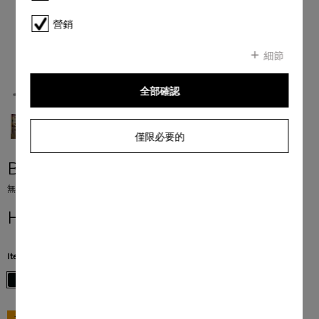
營銷
細節
全部確認
僅限必要的
Boost CX1 Cat & Dog
無塵袋圓筒式吸塵機 在輕巧的設計中，滿足極致衛生要求。
HK$ 5,088.00
**
Item Color:
閃曜黑