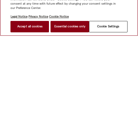
consent at any time with future effect by changing your consent settings in
our Preference Center.
Legal Notice
Privacy Notice
Cookie Notice
Accept all cookies
Essential cookies only
Cookie Settings
網上商店
新聞快訊
Miele@home
聯絡方式
使用者手冊
關於我們
選擇Miele的原因
Miele 會員
經銷商
建築師與
建造商
人權
Miele 公司
網上私隱政策
法律聲明
經銷商
搜尋
使用條款