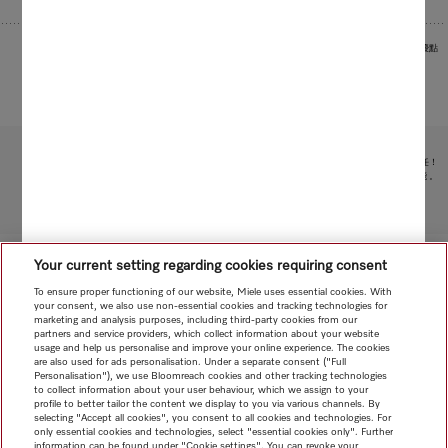
圖片作為範例用於展示產品優點
受限於技術變化；不對所提供資訊的準確性承擔任何責任！
請注意，香港地區目前不提供電器聯網工具配件 和 Alexa 功能 。
轉至頁面頂部
Your current setting regarding cookies requiring consent
To ensure proper functioning of our website, Miele uses essential cookies. With
your consent, we also use non-essential cookies and tracking technologies for
marketing and analysis purposes, including third-party cookies from our
partners and service providers, which collect information about your website
usage and help us personalise and improve your online experience. The cookies
are also used for ads personalisation. Under a separate consent ("Full
Personalisation"), we use Bloomreach cookies and other tracking technologies
to collect information about your user behaviour, which we assign to your
profile to better tailor the content we display to you via various channels. By
selecting "Accept all cookies", you consent to all cookies and technologies. For
only essential cookies and technologies, select "essential cookies only". Further
information can be found under "Cookie settings". You can revoke your