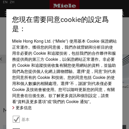
EN
ZH
您現在需要同意cookie的設定爲
雪櫃
是：
全部產品優點一覽
Miele Hong Kong Ltd. (“Miele”) 使用基本 Cookie 保證網站
正常運作。獲得您的同意後，我們亦就營銷和分析目的使
方便使用
用非必要的 Cookie 和追蹤技術，包括我們的合作夥伴和服
務提供商的第三方 Cookie，以保證網站正常運作。非必要
的 Cookie 和追蹤技術收集有關您使用網站的資料，並協助
我們為您提供個人化網上購物體驗。選擇“是，同意”則代表
您同意所有的 Cookie 和技術。您的同意包括 Cookie 的使
用和個人數據的相關處理。選擇“不，謝謝”則代表僅必要
Miele@home
MasterCool – BrilliantLight
MasterCool — DynaC
Cookie 及技術會被使用。您可以隨時更新您的同意，有關
同意會在往後生效。欲了解更多資訊和個別設定，請查
看“資料及更多選項”或“我們的 Cookie 通知”。
更多信息
MasterCool – BrilliantLight
基本