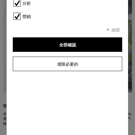
分析
營銷
細節
全部確認
僅限必要的
完美照明
令人印象深刻的照明：即使容量全滿，BrilliantLight 照明也能完美照亮您的 Miele
電器內部。 這取決於 Miele MasterCool 電器側壁上的高質 LED 燈條。 打開機門
後，燈光便會柔和亮起，方便您查看食物。