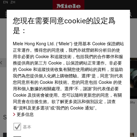
EN
ZH
您現在需要同意cookie的設定爲
酒櫃
是：
全部產品優點一覽
Miele Hong Kong Ltd. (“Miele”) 使用基本 Cookie 保證網站
正常運作。獲得您的同意後，我們亦就營銷和分析目的使
方便使用
用非必要的 Cookie 和追蹤技術，包括我們的合作夥伴和服
務提供商的第三方 Cookie，以保證網站正常運作。非必要
的 Cookie 和追蹤技術收集有關您使用網站的資料，並協助
我們為您提供個人化網上購物體驗。選擇“是，同意”則代表
您同意所有的 Cookie 和技術。您的同意包括 Cookie 的使
用和個人數據的相關處理。選擇“不，謝謝”則代表僅必要
l
MasterCool – BrilliantLight
Cookie 及技術會被使用。您可以隨時更新您的同意，有關
同意會在往後生效。欲了解更多資訊和個別設定，請查
SilenceSystem
ActiveHumidity
看“資料及更多選項”或“我們的 Cookie 通知”。
更多信息
SilenceSystem
基本