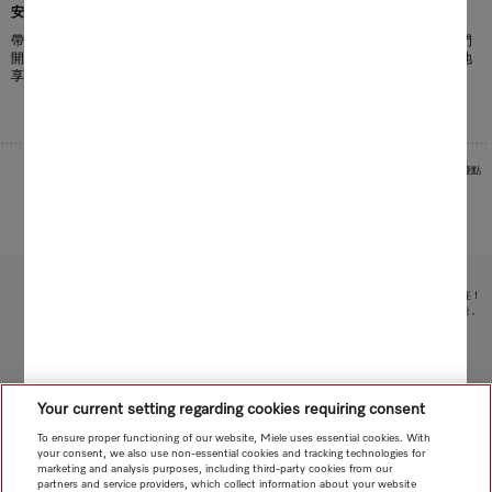
安靜地享用葡萄酒
帶有 SilenceSystem 的 Miele 酒櫃格外安靜，可確保為您提供安靜的環境。專門
開發的壓縮機不僅保證了低振動儲存，而且有效地降低了噪音。使您能夠安靜地
享用葡萄酒。
圖片作為範例用於展示產品優點
受限於技術變化；不對所提供資訊的準確性承擔任何責任！
請注意，香港地區目前不提供電器聯網工具配件 和 Alexa 功能 。
轉至頁面頂部
Your current setting regarding cookies requiring consent
To ensure proper functioning of our website, Miele uses essential cookies. With
your consent, we also use non-essential cookies and tracking technologies for
marketing and analysis purposes, including third-party cookies from our
partners and service providers, which collect information about your website