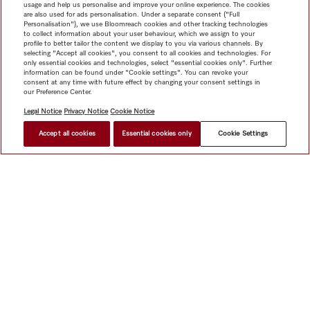
usage and help us personalise and improve your online experience. The cookies
are also used for ads personalisation. Under a separate consent ("Full
Personalisation"), we use Bloomreach cookies and other tracking technologies
to collect information about your user behaviour, which we assign to your
profile to better tailor the content we display to you via various channels. By
selecting "Accept all cookies", you consent to all cookies and technologies. For
only essential cookies and technologies, select "essential cookies only". Further
information can be found under "Cookie settings". You can revoke your
consent at any time with future effect by changing your consent settings in
our Preference Center.
Legal Notice
Privacy Notice
Cookie Notice
Accept all cookies
Essential cookies only
Cookie Settings
網上商店
新聞快訊
Miele@home
聯絡方式
使用者手冊
關於我們
選擇Miele的原因
Miele 會員
經銷商
建築師與
建造商
人權
Miele 公司
網上私隱政策
法律聲明
經銷商
搜尋
使用條款