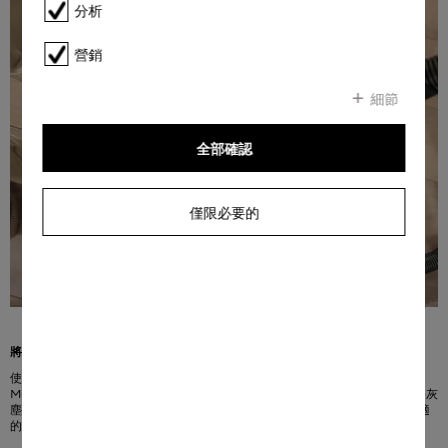
分析
營銷
細節
全部確認
僅限必要的
將灰塵控制在應該在的位置
使用 Miele HyClean 塵袋享受無塵環境。只有 Miele HyClean 塵袋與您的
Miele 吸塵機完美匹配，可確保將吸入的灰塵可靠地引導至塵袋中。塵袋可以將灰
塵（和細小的灰塵）牢固地鎖在裡面。您可以透過顏色協調的頸圈輕鬆識別合適
的集塵袋。