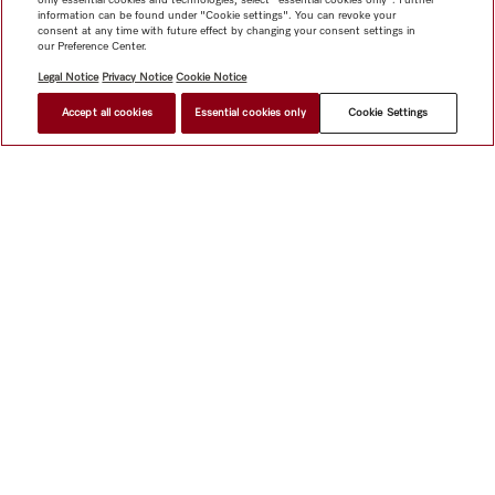
information can be found under "Cookie settings". You can revoke your
consent at any time with future effect by changing your consent settings in
our Preference Center.
Legal Notice
Privacy Notice
Cookie Notice
Accept all cookies
Essential cookies only
Cookie Settings
網上商店
新聞快訊
Miele@home
聯絡方式
使用者手冊
關於我們
選擇Miele的原因
Miele 會員
經銷商
建築師與
建造商
人權
Miele 公司
網上私隱政策
法律聲明
經銷商
搜尋
使用條款