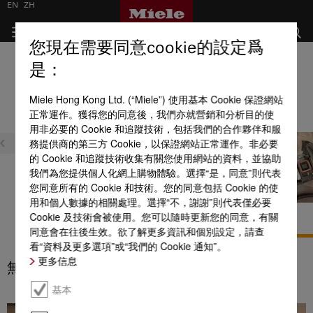
EN
ZH
您現在需要同意cookie的設定爲
吸塵機配件的產品優點
是：
全部產品優點一覽
Miele Hong Kong Ltd. (“Miele”) 使用基本 Cookie 保證網站
正常運作。獲得您的同意後，我們亦就營銷和分析目的使
用非必要的 Cookie 和追蹤技術，包括我們的合作夥伴和服
務提供商的第三方 Cookie，以保證網站正常運作。非必要
的 Cookie 和追蹤技術收集有關您使用網站的資料，並協助
我們為您提供個人化網上購物體驗。選擇“是，同意”則代表
您同意所有的 Cookie 和技術。您的同意包括 Cookie 的使
用和個人數據的相關處理。選擇“不，謝謝”則代表僅必要
HyClose
安全密封灰塵
無塵環境
Cookie 及技術會被使用。您可以隨時更新您的同意，有關
同意會在往後生效。欲了解更多資訊和個別設定，請查
看“資料及更多選項”或“我們的 Cookie 通知”。
更多信息
無塵環境
基本