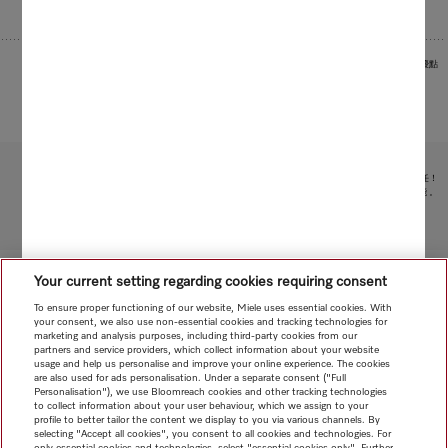
圖片作為範例用於展示產品優點
受限於技術變化；不對所提供資訊的準確性承擔任何責任！
請注意，香港地區目前不提供電器聯網工具配件 和 Alexa 功能 。
轉至頁面頂部
Your current setting regarding cookies requiring consent
To ensure proper functioning of our website, Miele uses essential cookies. With
your consent, we also use non-essential cookies and tracking technologies for
marketing and analysis purposes, including third-party cookies from our
partners and service providers, which collect information about your website
usage and help us personalise and improve your online experience. The cookies
are also used for ads personalisation. Under a separate consent ("Full
Personalisation"), we use Bloomreach cookies and other tracking technologies
to collect information about your user behaviour, which we assign to your
profile to better tailor the content we display to you via various channels. By
selecting "Accept all cookies", you consent to all cookies and technologies. For
only essential cookies and technologies, select "essential cookies only". Further