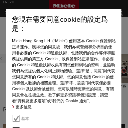
EN
ZH
您現在需要同意cookie的設定爲
烤焗和蒸氣烹調配件的產品優點
是：
全部產品優點一覽
Miele Hong Kong Ltd. (“Miele”) 使用基本 Cookie 保證網站
正常運作。獲得您的同意後，我們亦就營銷和分析目的使
保養
用非必要的 Cookie 和追蹤技術，包括我們的合作夥伴和服
務提供商的第三方 Cookie，以保證網站正常運作。非必要
的 Cookie 和追蹤技術收集有關您使用網站的資料，並協助
我們為您提供個人化網上購物體驗。選擇“是，同意”則代表
您同意所有的 Cookie 和技術。您的同意包括 Cookie 的使
用和個人數據的相關處理。選擇“不，謝謝”則代表僅必要
PerfectClean 表面處理
PyroFit
高品質現代外觀
Cookie 及技術會被使用。您可以隨時更新您的同意，有關
同意會在往後生效。欲了解更多資訊和個別設定，請查
看“資料及更多選項”或“我們的 Cookie 通知”。
更多信息
PerfectClean 表面處理
基本