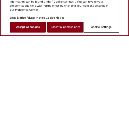
information can be found under "Cookie settings". You can revoke your
consent at any time with future effect by changing your consent settings in
our Preference Center.
Legal Notice
Privacy Notice
Cookie Notice
Accept all cookies
Essential cookies only
Cookie Settings
網上商店
新聞快訊
Miele@home
聯絡方式
使用者手冊
關於我們
選擇Miele的原因
Miele 會員
經銷商
建築師與
建造商
人權
Miele 公司
網上私隱政策
法律聲明
經銷商
搜尋
使用條款