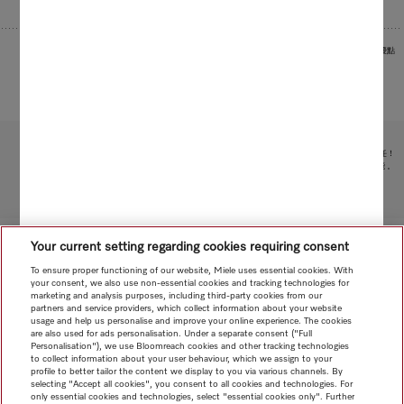
圖片作為範例用於展示產品優點
受限於技術變化；不對所提供資訊的準確性承擔任何責任！
請注意，香港地區目前不提供電器聯網工具配件 和 Alexa 功能 。
轉至頁面頂部
Your current setting regarding cookies requiring consent
To ensure proper functioning of our website, Miele uses essential cookies. With
your consent, we also use non-essential cookies and tracking technologies for
marketing and analysis purposes, including third-party cookies from our
partners and service providers, which collect information about your website
usage and help us personalise and improve your online experience. The cookies
are also used for ads personalisation. Under a separate consent ("Full
Personalisation"), we use Bloomreach cookies and other tracking technologies
to collect information about your user behaviour, which we assign to your
profile to better tailor the content we display to you via various channels. By
selecting "Accept all cookies", you consent to all cookies and technologies. For
only essential cookies and technologies, select "essential cookies only". Further