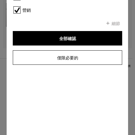
M 7244 TC
嵌入式微波爐
營銷
設計風格與頂部按鈕完美搭配。
*
細節
HK$ 30,000.00
尋找經銷商
詳情
全部確認
僅限必要的
*
香港零售價