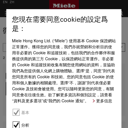
EN
ZH
您現在需要同意cookie的設定爲
是：
微波爐產品選擇
Miele Hong Kong Ltd. (“Miele”) 使用基本 Cookie 保證網站
正常運作。獲得您的同意後，我們亦就營銷和分析目的使
過濾器
庫存情況
用非必要的 Cookie 和追蹤技術，包括我們的合作夥伴和服
務提供商的第三方 Cookie，以保證網站正常運作。非必要
2
結果：
的 Cookie 和追蹤技術收集有關您使用網站的資料，並協助
我們為您提供個人化網上購物體驗。選擇“是，同意”則代表
M 7244 TC
您同意所有的 Cookie 和技術。您的同意包括 Cookie 的使
嵌入式微波爐
設計風格與頂部按鈕完美搭配。
用和個人數據的相關處理。選擇“不，謝謝”則代表僅必要
Cookie 及技術會被使用。您可以隨時更新您的同意，有關
*
HK$ 28,000.00
同意會在往後生效。欲了解更多資訊和個別設定，請查看
“資料及更多選項”或“我們的 Cookie 通知”。
更多信息
尋找經銷商
詳情
基本
分析