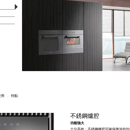
使用
特點
不銹鋼爐腔
功能強大
十分高效：不銹鋼爐腔可確保微波的均