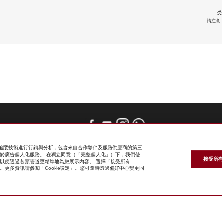
受
請注意，
網上商店
新聞快訊
Miele@home
聯絡方式
使用者手冊
關於我們
e 及追蹤技術進行行銷與分析，包含來自合作夥伴及服務供應商的第三
選擇Miele的原因
Miele 會員
經銷商
建築師與建造商
供應商
人權
亦用於廣告個人化服務。 在獨立同意（「完整個人化」）下，我們使
職業
新聞稿
Miele 公司
網上私隱政策
法律聲明
一般條款及細則
接受所有 
案關聯，以便透過各類管道更精準地為您展示內容。 選擇「接受所有
使用條款
網站導航
kie」。更多資訊請參閱「Cookie設定」。您可隨時透過偏好中心變更同