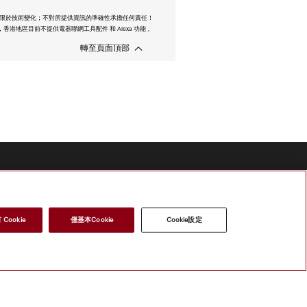
限於技術變化；不對所提供資訊的準確性承擔任何責任！
香港地區目前不提供電器聯網工具配件 和 Alexa 功能 。
轉至頁面頂部
Cookie
僅基本Cookie
Cookie設定