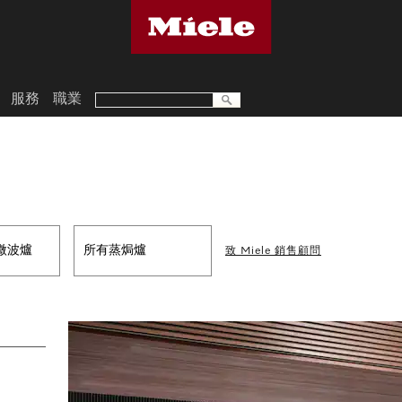
服務
職業
微波爐
所有蒸焗爐
致 Miele 銷售顧問