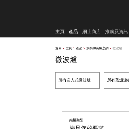
願望清單
主頁
產品
網上商店
推廣及資訊
返回
主頁
產品
烘焗和蒸氣烹調
微波爐
微波爐
所有嵌入式微波爐
所有蒸爐連
結構類型
滿足您的要求