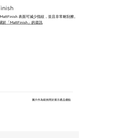
inish
MattFinish 表面可減少指紋，並且非常耐刮擦。
於「MattFinish」的資訊
圖片作為範例用於展示產品優點