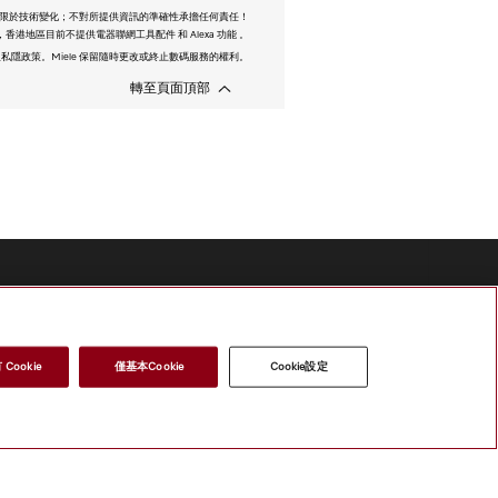
限於技術變化；不對所提供資訊的準確性承擔任何責任！
香港地區目前不提供電器聯網工具配件 和 Alexa 功能 。
件以及私隱政策。Miele 保留隨時更改或終止數碼服務的權利。
轉至頁面頂部
Cookie
僅基本Cookie
Cookie設定