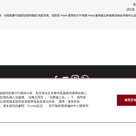
受
請注意，
獨立數碼服務。功能範圍可能因型號和國家/地區而異。需接受 Miele 應用程式中有關 Miele 數碼產品和服務的條款和條
網上商店
新聞快訊
Miele@home
聯絡方式
使用者手冊
關於我們
e 及追蹤技術進行行銷與分析，包含來自合作夥伴及服務供應商的第三
選擇Miele的原因
Miele 會員
經銷商
建築師與建造商
供應商
人權
亦用於廣告個人化服務。 在獨立同意（「完整個人化」）下，我們使
職業
新聞稿
Miele 公司
網上私隱政策
法律聲明
一般條款及細則
接受所有 
案關聯，以便透過各類管道更精準地為您展示內容。 選擇「接受所有
使用條款
網站導航
kie」。更多資訊請參閱「Cookie設定」。您可隨時透過偏好中心變更同